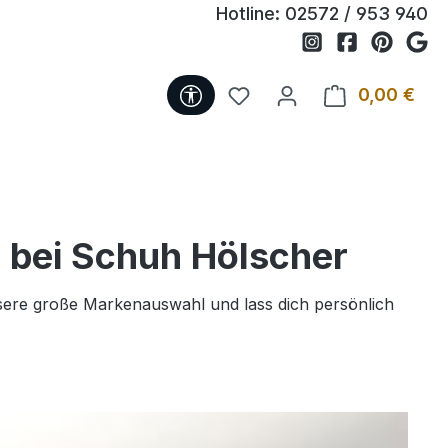
Hotline:
02572 / 953 940
Werkzeugleiste anzeigen
Du hast 0 Produkte auf 
0,00 €
Ware
e bei Schuh Hölscher
sere große Markenauswahl und lass dich persönlich