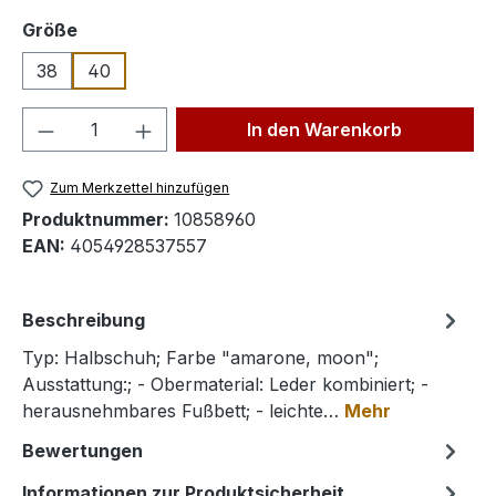
auswählen
Größe
38
40
Produkt Anzahl: Gib den gewünschten We
In den Warenkorb
Zum Merkzettel hinzufügen
Produktnummer:
10858960
EAN:
4054928537557
Beschreibung
Typ: Halbschuh; Farbe "amarone, moon";
Ausstattung:; - Obermaterial: Leder kombiniert; -
herausnehmbares Fußbett; - leichte…
Mehr
Bewertungen
Informationen zur Produktsicherheit