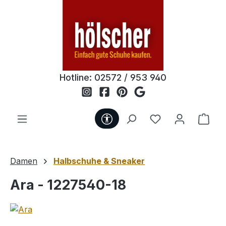
Zum Hauptinhalt springen
Hotline:
02572 / 953 940
Werkzeugleiste anzeigen
Du hast 0 Produ
Ware
Damen
Halbschuhe & Sneaker
Ara - 1227540-18