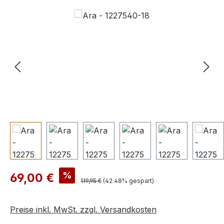
Bildergalerie überspringen
Verkaufspreis:
%
69,00 €
Regulärer Preis:
119,95 €
(42.48% gespart)
Preise inkl. MwSt. zzgl. Versandkosten