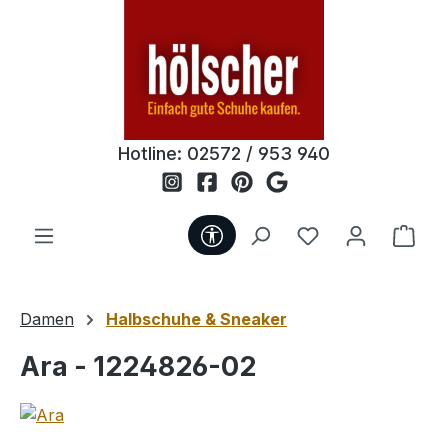
Zum Hauptinhalt springen
Hotline:
02572 / 953 940
Werkzeugleiste anzeigen
Du hast 0 Produ
Ware
Damen
Halbschuhe & Sneaker
Ara - 1224826-02