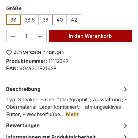
auswählen
Größe
38
38,5
39
40
42
Produkt Anzahl: Gib den gewünschten We
In den Warenkorb
Zum Merkzettel hinzufügen
Produktnummer:
11112349
EAN:
4049301921429
Beschreibung
Typ: Sneaker; Farbe: "blau/graphit"; Ausstattung:; -
Obermaterial: Leder kombiniert; - atmungsaktives
Futter; - Wechselfußbe…
Mehr
Bewertungen
Informationen zur Produktsicherheit