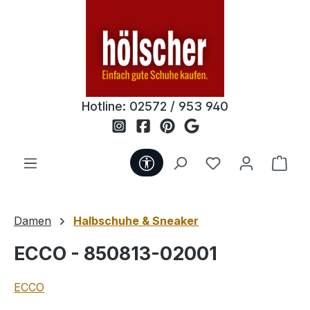
Zum Hauptinhalt springen
Hotline:
02572 / 953 940
Werkzeugleiste anzeigen
Du hast 0 Produ
Ware
Damen
Halbschuhe & Sneaker
ECCO - 850813-02001
ECCO