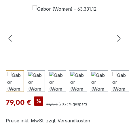
Bildergalerie überspringen
Verkaufspreis:
%
79,00 €
Regulärer Preis:
99,95 €
(20.96% gespart)
Preise inkl. MwSt. zzgl. Versandkosten