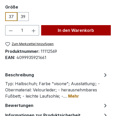
auswählen
Größe
37
39
Produkt Anzahl: Gib den gewünschten We
In den Warenkorb
Zum Merkzettel hinzufügen
Produktnummer:
11112569
EAN:
4099935921661
Beschreibung
Typ: Halbschuh; Farbe "visone"; Ausstattung:; -
Obermaterial: Velourleder; - herausnehmbares
Fußbett; - leichte Laufsohle; -…
Mehr
Bewertungen
Informationen zur Produktsicherheit