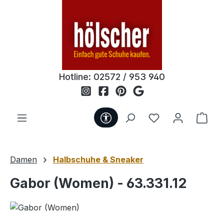
Zum Hauptinhalt springen
Hotline:
02572 / 953 940
Werkzeugleiste anzeigen
Du hast 0 Produ
Ware
Damen
Halbschuhe & Sneaker
Gabor (Women) - 63.331.12