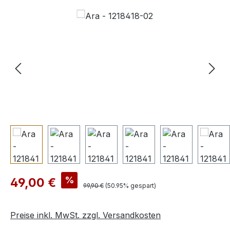
Bildergalerie überspringen
Verkaufspreis:
%
49,00 €
Regulärer Preis:
99,90 €
(50.95% gespart)
Preise inkl. MwSt. zzgl. Versandkosten