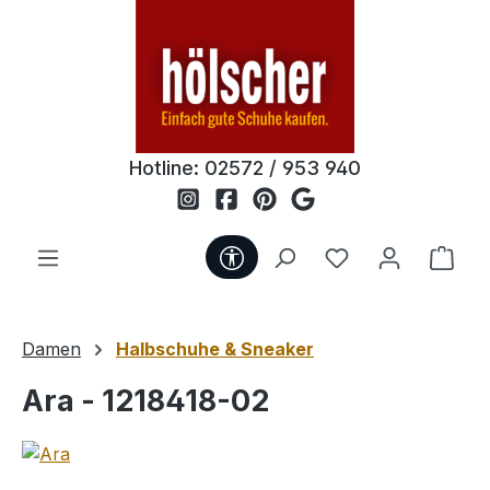
Zum Hauptinhalt springen
Hotline:
02572 / 953 940
Werkzeugleiste anzeigen
Du hast 0 Produ
Ware
Damen
Halbschuhe & Sneaker
Ara - 1218418-02