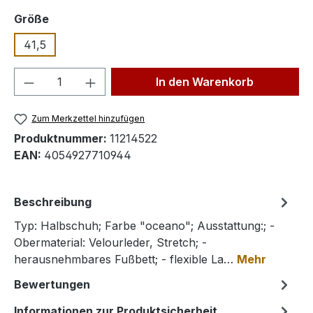
auswählen
Größe
41,5
Produkt Anzahl: Gib den gewünschten We
In den Warenkorb
Zum Merkzettel hinzufügen
Produktnummer:
11214522
EAN:
4054927710944
Beschreibung
Typ: Halbschuh; Farbe "oceano"; Ausstattung:; -
Obermaterial: Velourleder, Stretch; -
herausnehmbares Fußbett; - flexible La…
Mehr
Bewertungen
Informationen zur Produktsicherheit