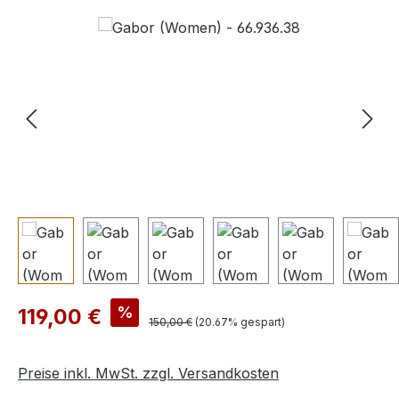
Bildergalerie überspringen
Verkaufspreis:
%
119,00 €
Regulärer Preis:
150,00 €
(20.67% gespart)
Preise inkl. MwSt. zzgl. Versandkosten