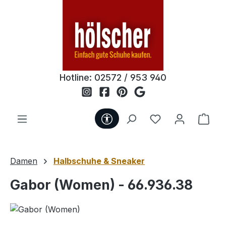
Zum Hauptinhalt springen
Hotline:
02572 / 953 940
Werkzeugleiste anzeigen
Du hast 0 Produ
Ware
Damen
Halbschuhe & Sneaker
Gabor (Women) - 66.936.38