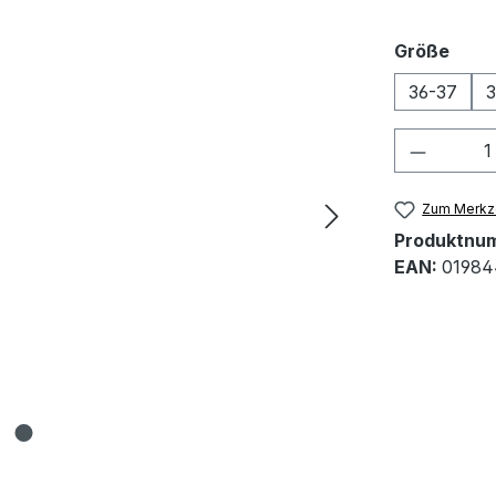
ausw
Größe
36-37
Produkt
Zum Merkze
Produktnu
EAN:
01984