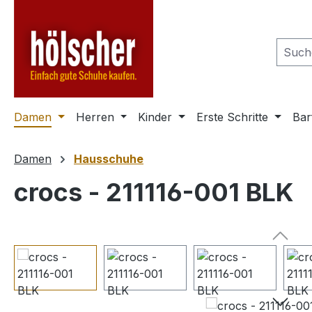
m Hauptinhalt springen
Zur Suche springen
Zur Hauptnavigation springen
Damen
Herren
Kinder
Erste Schritte
Bar
Damen
Hausschuhe
crocs - 211116-001 BLK
Bildergalerie überspringen