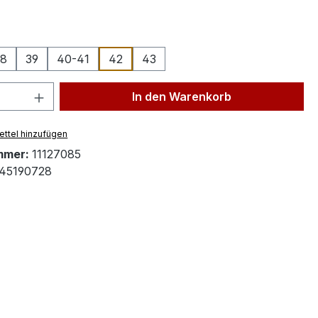
ählen
38
39
40-41
42
43
 Anzahl: Gib den gewünschten Wert ein 
In den Warenkorb
ttel hinzufügen
mmer:
11127085
45190728