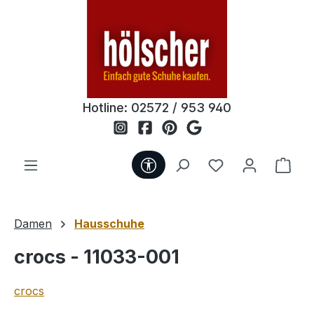
Zum Hauptinhalt springen
Hotline:
02572 / 953 940
Werkzeugleiste anzeigen
Du hast 0 Produ
Ware
Damen
Hausschuhe
crocs - 11033-001
crocs