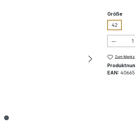
ausw
Größe
42
Produkt
Zum Merkze
Produktnu
EAN:
40665