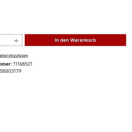
ählen
 Anzahl: Gib den gewünschten Wert ein 
In den Warenkorb
ttel hinzufügen
mmer:
11168521
58803179