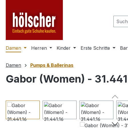
m Hauptinhalt springen
Zur Suche springen
Zur Hauptnavigation springen
Damen
Herren
Kinder
Erste Schritte
Bar
Damen
Pumps & Ballerinas
Gabor (Women) - 31.441
Bildergalerie überspringen