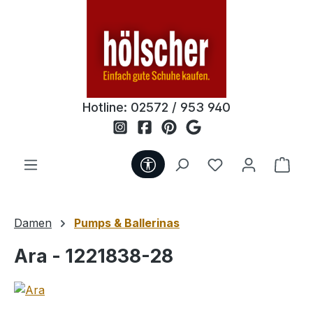
Zum Hauptinhalt springen
Hotline:
02572 / 953 940
Werkzeugleiste anzeigen
Du hast 0 Produ
Ware
Damen
Pumps & Ballerinas
Ara - 1221838-28