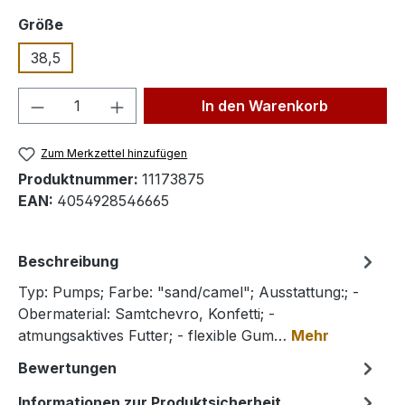
auswählen
Größe
38,5
Produkt Anzahl: Gib den gewünschten We
In den Warenkorb
Zum Merkzettel hinzufügen
Produktnummer:
11173875
EAN:
4054928546665
Beschreibung
Typ: Pumps; Farbe: "sand/camel"; Ausstattung:; -
Obermaterial: Samtchevro, Konfetti; -
atmungsaktives Futter; - flexible Gum…
Mehr
Bewertungen
Informationen zur Produktsicherheit