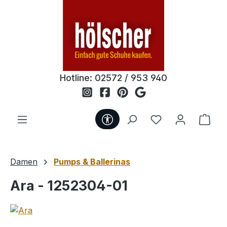
Zum Hauptinhalt springen
Hotline:
02572 / 953 940
Werkzeugleiste anzeigen
Du hast 0 Produ
Ware
Damen
Pumps & Ballerinas
Ara - 1252304-01