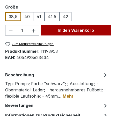
auswählen
Größe
38,5
40
41
41,5
42
Produkt Anzahl: Gib den gewünschten We
In den Warenkorb
Zum Merkzettel hinzufügen
Produktnummer:
11193953
EAN:
4054928623434
Beschreibung
Typ: Pumps; Farbe "schwarz"; ; Ausstattung:; -
Obermaterial: Leder; - herausnehmbares Fußbett; -
flexible Laufsohle; - 45mm…
Mehr
Bewertungen
Informationen zur Produktsicherheit