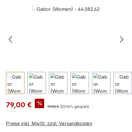
Bildergalerie überspringen
Verkaufspreis:
%
79,00 €
Regulärer Preis:
99,95 €
(20.96% gespart)
Preise inkl. MwSt. zzgl. Versandkosten