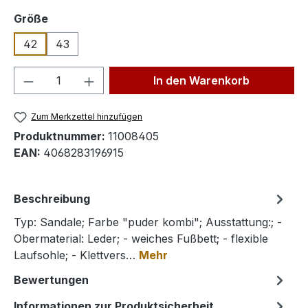
auswählen
Größe
42
43
Produkt Anzahl: Gib den gewünschten We
In den Warenkorb
Zum Merkzettel hinzufügen
Produktnummer:
11008405
EAN:
4068283196915
Beschreibung
Typ: Sandale; Farbe "puder kombi"; Ausstattung:; -
Obermaterial: Leder; - weiches Fußbett; - flexible
Laufsohle; - Klettvers…
Mehr
Bewertungen
Informationen zur Produktsicherheit