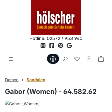
Zum Hauptinhalt springen
Hotline:
02572 / 953 940
Werkzeugleiste anzeigen
Du hast 0 Produ
Ware
Damen
Sandalen
Gabor (Women) - 64.582.62