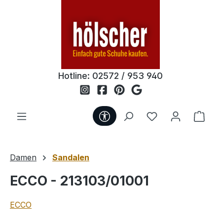
Zum Hauptinhalt springen
Hotline:
02572 / 953 940
Werkzeugleiste anzeigen
Du hast 0 Produ
Ware
Damen
Sandalen
ECCO - 213103/01001
ECCO