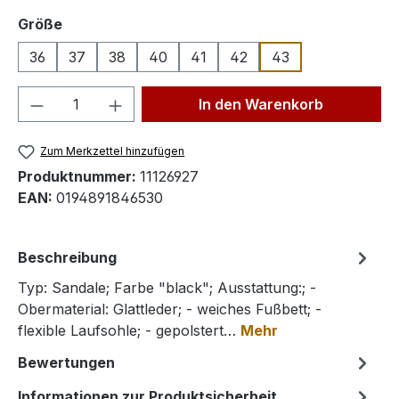
auswählen
Größe
36
37
38
40
41
42
43
Produkt Anzahl: Gib den gewünschten We
In den Warenkorb
Zum Merkzettel hinzufügen
Produktnummer:
11126927
EAN:
0194891846530
Beschreibung
Typ: Sandale; Farbe "black"; Ausstattung:; -
Obermaterial: Glattleder; - weiches Fußbett; -
flexible Laufsohle; - gepolstert…
Mehr
Bewertungen
Informationen zur Produktsicherheit