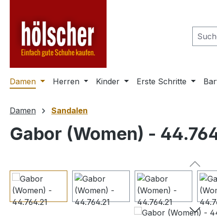
m Hauptinhalt springen
Zur Suche springen
Zur Hauptnavigation springen
Damen
Herren
Kinder
Erste Schritte
Bar
Damen
Sandalen
Gabor (Women) - 44.764
Bildergalerie überspringen