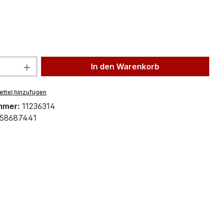
ählen
 Anzahl: Gib den gewünschten Wert ein 
In den Warenkorb
ttel hinzufügen
mmer:
11236314
58687441