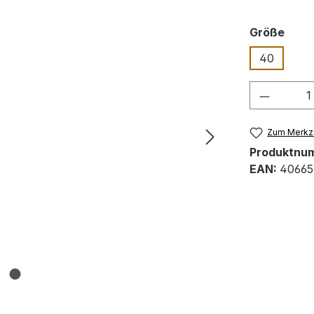
ausw
Größe
40
Produkt
Zum Merkze
Produktnu
EAN:
40665