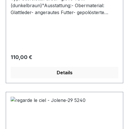
(dunkelbraun)"Ausstattung:- Obermaterial:
Glattleder- angerautes Futter- gepolösterte
Decksohle- Reißverschluss- Modell "Stefany
-333"- Gummisohle
Regulärer Preis:
110,00 €
Details