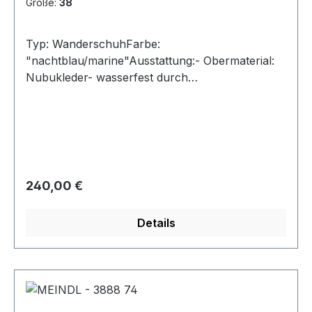
Größe:
38
Typ: WanderschuhFarbe:
"nachtblau/marine"Ausstattung:- Obermaterial:
Nubukleder- wasserfest durch
Membran- atmungsaktives Futter-
Wechselfußbett- Schnürung - robuste
Gummisohle mit Profil
Regulärer Preis:
240,00 €
Details