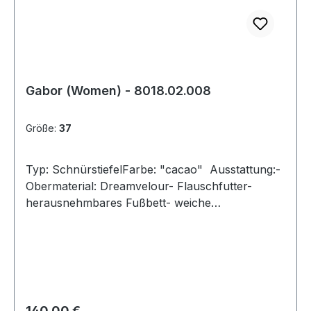
Gabor (Women) - 8018.02.008
Größe:
37
Typ: SchnürstiefelFarbe: "cacao" Ausstattung:-
Obermaterial: Dreamvelour- Flauschfutter-
herausnehmbares Fußbett- weiche
Gummisohle- Schnürsenkel und Reißverschluss-
Weite "F"
Regulärer Preis:
140,00 €