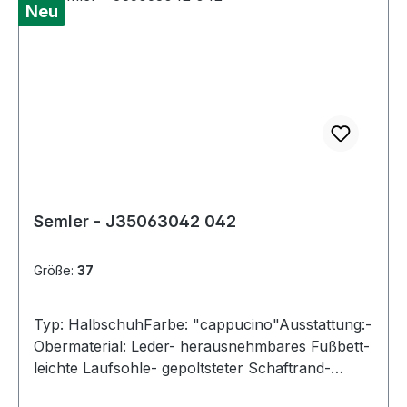
Neu
Semler - J35063042 042
Größe:
37
Typ: HalbschuhFarbe: "cappucino"Ausstattung:-
Obermaterial: Leder- herausnehmbares Fußbett-
leichte Laufsohle- gepoltsteter Schaftrand-
Schnürsenkel zur Weitenregulierung