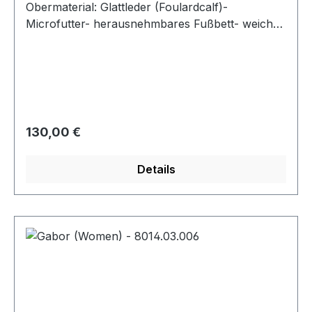
Obermaterial: Glattleder (Foulardcalf)-
Microfutter- herausnehmbares Fußbett- weiche
Gummisohle- Schnürung und Reißverschluss-
Weite "F"
Regulärer Preis:
130,00 €
Details