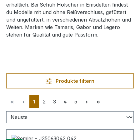
erhältlich. Bei Schuh Hölscher in Emsdetten findest
du Modelle mit und ohne Reißverschluss, gefüttert
und ungefüttert, in verschiedenen Absatzhöhen und
Weiten. Marken wie Tamaris, Gabor und Legero
stehen für Qualität und gute Passform.
Produkte filtern
Seite
Seite
Seite
Seite
Seite
1
2
3
4
5