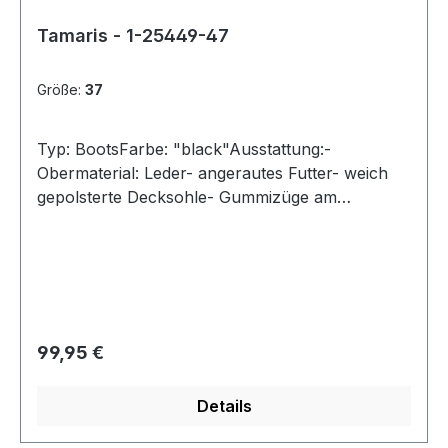
Tamaris - 1-25449-47
Größe:
37
Typ: BootsFarbe: "black"Ausstattung:-
Obermaterial: Leder- angerautes Futter- weich
gepolsterte Decksohle- Gummizüge am
Einschlupf- flexible Gummisohle mit Profil
Regulärer Preis:
99,95 €
Details