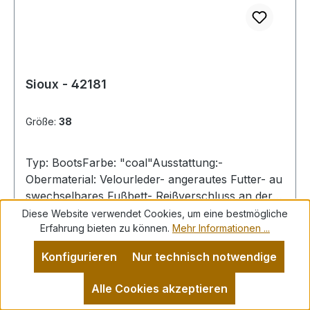
Sioux - 42181
Größe:
38
Typ: BootsFarbe: "coal"Ausstattung:-
Obermaterial: Velourleder- angerautes Futter- au
swechselbares Fußbett- Reißverschluss an der
Schaftinnenseite- Gummisohle mit Profil
Diese Website verwendet Cookies, um eine bestmögliche
Erfahrung bieten zu können.
Mehr Informationen ...
Konfigurieren
Nur technisch notwendige
Alle Cookies akzeptieren
Regulärer Preis:
160,00 €