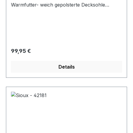
Warmfutter- weich gepolsterte Decksohle
"Touch-It"- Schnürung und
Reißverschluss- Profilsohle
Regulärer Preis:
99,95 €
Details