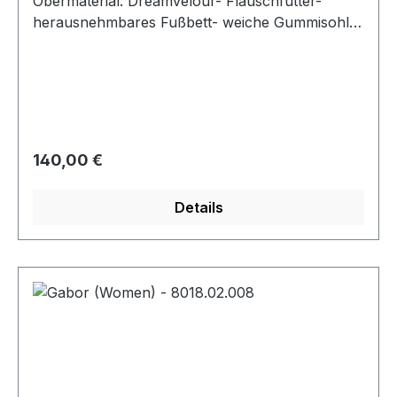
Obermaterial: Dreamvelour- Flauschfutter-
herausnehmbares Fußbett- weiche Gummisohle-
Schnürsenkel und Reißverschluss- Weite "H"
Regulärer Preis:
140,00 €
Details