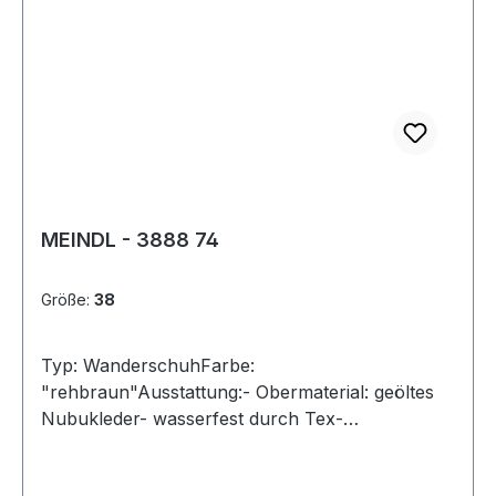
MEINDL - 3888 74
Größe:
38
Typ: WanderschuhFarbe:
"rehbraun"Ausstattung:- Obermaterial: geöltes
Nubukleder- wasserfest durch Tex-
Membran- atmungsaktives Futter-
lederbezogenes Wechselfußbett-