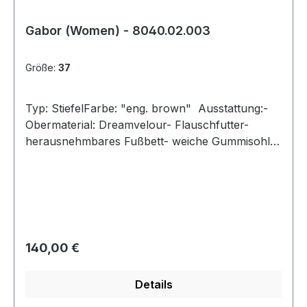
Gabor (Women) - 8040.02.003
Größe:
37
Typ: StiefelFarbe: "eng. brown" Ausstattung:-
Obermaterial: Dreamvelour- Flauschfutter-
herausnehmbares Fußbett- weiche Gummisohle-
Gummiabsatz- Reißverschluss- Weite "G"
Regulärer Preis:
140,00 €
Details