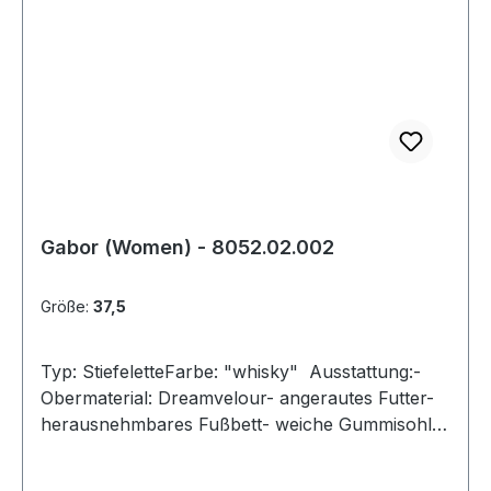
Gabor (Women) - 8052.02.002
Größe:
37,5
Typ: StiefeletteFarbe: "whisky" Ausstattung:-
Obermaterial: Dreamvelour- angerautes Futter-
herausnehmbares Fußbett- weiche Gummisohle-
Gummiabsatz- Reißverschluss- Weite "F"