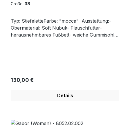
Größe:
38
Typ: StiefeletteFarbe: "mocca" Ausstattung:-
Obermaterial: Soft Nubuk- Flauschfutter-
herausnehmbares Fußbett- weiche Gummisohle-
Gummiabsatz- Reißverschluss/Gummizug am
Schaft- Weite "H"
Regulärer Preis:
130,00 €
Details