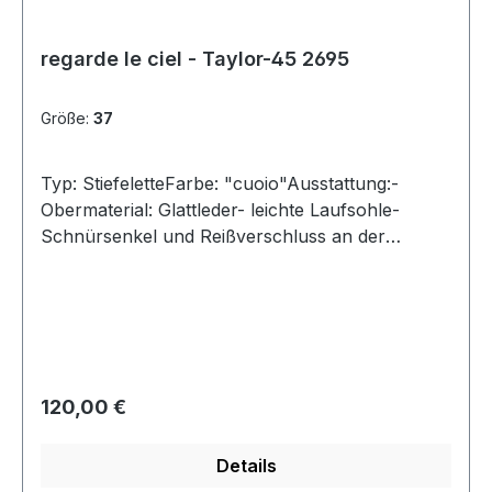
regarde le ciel - Taylor-45 2695
Größe:
37
Typ: StiefeletteFarbe: "cuoio"Ausstattung:-
Obermaterial: Glattleder- leichte Laufsohle-
Schnürsenkel und Reißverschluss an der
Innenseite
Regulärer Preis:
120,00 €
Details