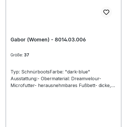
Gabor (Women) - 8014.03.006
Größe:
37
Typ: SchnürbootsFarbe: "dark-blue"
Ausstattung:- Obermaterial: Dreamvelour-
Microfutter- herausnehmbares Fußbett- dicke,
weiche Gummisohle- Schnürung und
Reißverschluss- Weite "F"