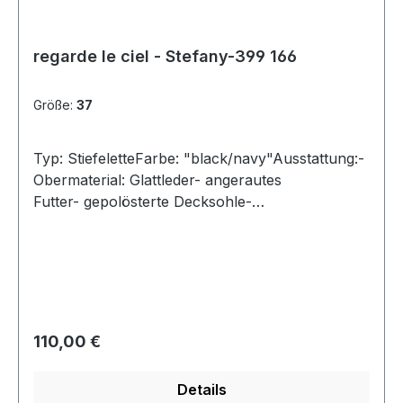
regarde le ciel - Stefany-399 166
Größe:
37
Typ: StiefeletteFarbe: "black/navy"Ausstattung:-
Obermaterial: Glattleder- angerautes
Futter- gepolösterte Decksohle-
Reißverschluss- Modell "Stefany
-333"- Gummisohle
Regulärer Preis:
110,00 €
Details