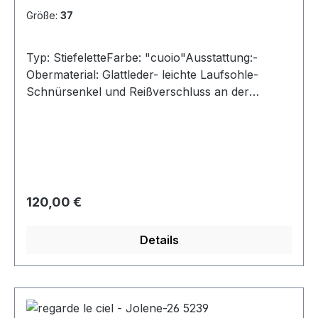
Größe:
37
Typ: StiefeletteFarbe: "cuoio"Ausstattung:-
Obermaterial: Glattleder- leichte Laufsohle-
Schnürsenkel und Reißverschluss an der
Innenseite
Regulärer Preis:
120,00 €
Details