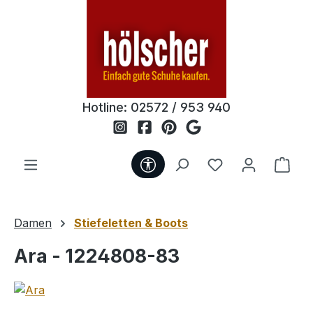
Zum Hauptinhalt springen
Hotline:
02572 / 953 940
Werkzeugleiste anzeigen
Du hast 0 Produ
Ware
Damen
Stiefeletten & Boots
Ara - 1224808-83