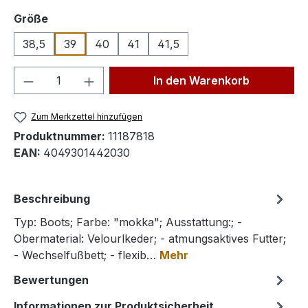
auswählen
Größe
38,5
39
40
41
41,5
Produkt Anzahl: Gib den gewünschten We
In den Warenkorb
Zum Merkzettel hinzufügen
Produktnummer:
11187818
EAN:
4049301442030
Beschreibung
Typ: Boots; Farbe: "mokka"; Ausstattung:; -
Obermaterial: Velourlkeder; - atmungsaktives Futter;
- Wechselfußbett; - flexib…
Mehr
Bewertungen
Informationen zur Produktsicherheit