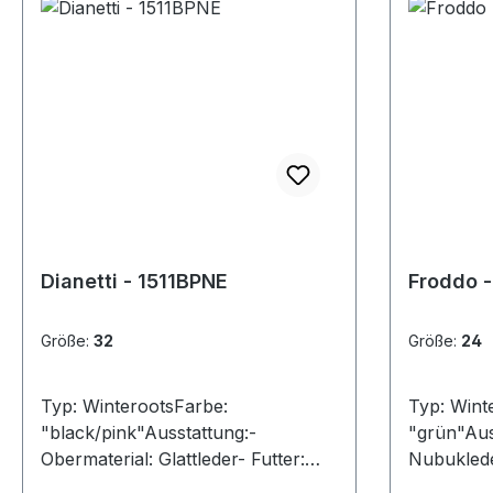
Dianetti - 1511BPNE
Froddo -
Größe:
32
Größe:
24
Typ: WinterootsFarbe:
Typ: Wint
"black/pink"Ausstattung:-
"grün"Aus
Obermaterial: Glattleder- Futter:
Nubuklede
echt Lammfell- herausnehmbare
Tex-Membr