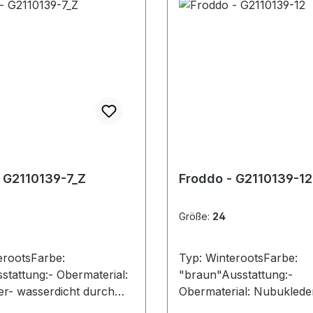
 G2110139-7_Z
Froddo - G2110139-12
Größe:
24
erootsFarbe:
Typ: WinterootsFarbe:
stattung:- Obermaterial:
"braun"Ausstattung:-
r- wasserdicht durch
Obermaterial: Nubuklede
an- angerautes Futter-
wasserdicht durch Tex-