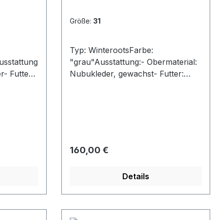
Größe:
31
Typ: WinterootsFarbe:
usstattung
"grau"Ausstattung:- Obermaterial:
r- Futter:
Nubukleder, gewachst- Futter:
enkel und
echt Lammfell- herausnehmbare
Profilsohl
Decksohle- Schnürung und
Reißverschluss- Gummisohle mit
Profil
Regulärer Preis:
160,00 €
Details