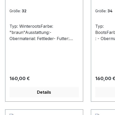
Größe:
32
Größe:
34
Typ: WinterootsFarbe:
Typ:
"braun"Ausstattung:-
BootsFarb
Obermaterial: Fettleder- Futter:
: - Oberma
echt Lammfell- herausnehmbare
echt Lamm
Decksohle- Schnürung und
Reißversc
Reißverschluss- robuste
e
Gummisohle mit Profil
Regulärer Preis:
Regulärer
160,00 €
160,00 
Details