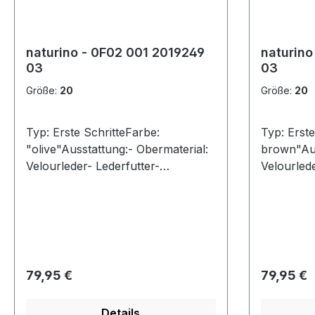
naturino - 0F02 001 2019249
naturino
03
03
Größe:
20
Größe:
20
Typ: Erste SchritteFarbe:
Typ: Erste
"olive"Ausstattung:- Obermaterial:
brown"Aus
Velourleder- Lederfutter-
Velourlede
herausnehmbares Lederfußbett-
herausneh
flexible Laufsohle mit robuster
flexible L
Vorderkappe- gepolsterter
Vorderkap
Schaftrand- Schnürsenkel zur
Schaftran
Weitenregulierung
Weitenreg
Regulärer Preis:
Regulärer
79,95 €
79,95 €
Details