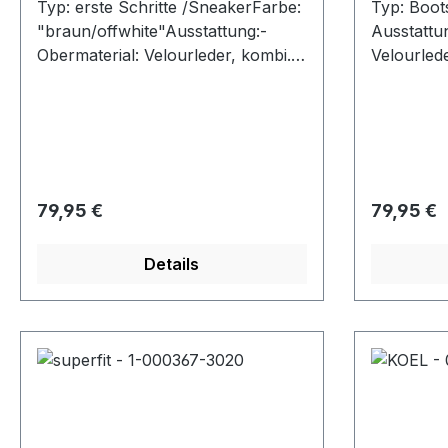
Typ: erste Schritte /SneakerFarbe:
Typ: Boot
"braun/offwhite"Ausstattung:-
Ausstattun
Obermaterial: Velourleder, kombi.-
Velourled
Lederfutter- herausnehmbare
wasserfe
Lederdecksohle- Schnürung- flexi
herausne
ble Laufsohle
atmungskti
Laufsohle
Schaftran
M- Model
Regulärer Preis:
Regulärer
79,95 €
79,95 €
Details