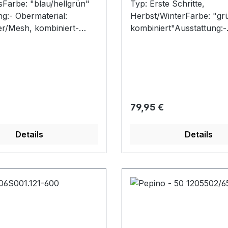
sFarbe: "blau/hellgrün"
Typ: Erste Schritte,
g:- Obermaterial:
Herbst/WinterFarbe: "gr
er/Mesh, kombiniert-
kombiniert"Ausstattung:-
st durch Membrane-
Obermaterial: Velourleder
hmbares Fußbett-
kombi.- wasserfest durc
ves Futter- leichte
Membran- angerautes Fu
- gepolsterter
herausnehmbare
d- Doppelklette- Weite
Decksohle- Doppelklette
l "SPORT7Mini"
"mittel"- Modell "Koala
 Preis:
Regulärer Preis:
79,95 €
Details
Details