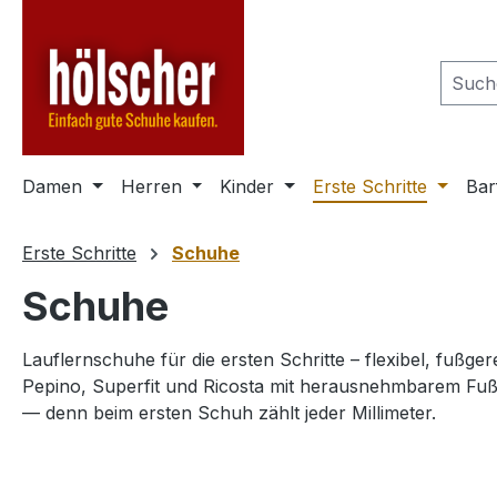
m Hauptinhalt springen
Zur Suche springen
Zur Hauptnavigation springen
Damen
Herren
Kinder
Erste Schritte
Bar
Erste Schritte
Schuhe
Schuhe
Lauflernschuhe für die ersten Schritte – flexibel, fußg
Pepino, Superfit und Ricosta mit herausnehmbarem Fuß
— denn beim ersten Schuh zählt jeder Millimeter.