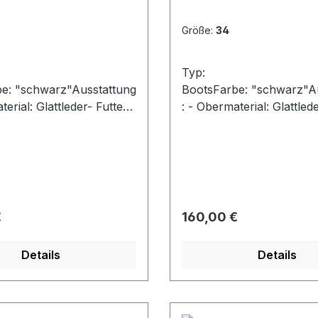
Größe:
34
Typ:
e: "schwarz"Ausstattung
BootsFarbe: "schwarz"A
terial: Glattleder- Futter:
: - Obermaterial: Glattlede
fell- Schnürsenkel und
echt Lammfell- Schnürs
hluss- robuste Profilsohl
Reißverschluss- robuste 
e
 Preis:
Regulärer Preis:
€
160,00 €
Details
Details