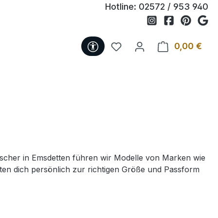
Hotline:
02572 / 953 940
Werkzeugleiste anzeigen
Du hast 0 Produkte auf 
0,00 €
Ware
Hölscher in Emsdetten führen wir Modelle von Marken wie
en dich persönlich zur richtigen Größe und Passform