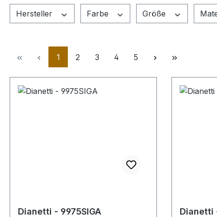
Hersteller
Farbe
Größe
Mate
Seite
Seite
Seite
Seite
Seite
1
2
3
4
5
Dianetti - 9975SIGA
Dianetti