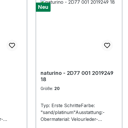
Neu
naturino - 2D77 001 2019249
18
Größe:
20
Typ: Erste SchritteFarbe:
"sand/platinum"Ausstattung:-
r-
Obermaterial: Velourleder-
Membran-
Lederfutter- herausnehmbares