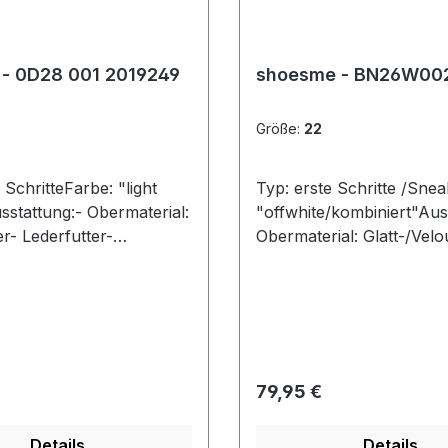
 - 0D28 001 2019249
shoesme - BN26W00
Größe:
22
 SchritteFarbe: "light
Typ: erste Schritte /Sne
stattung:- Obermaterial:
"offwhite/kombiniert"Aus
r- Lederfutter-
Obermaterial: Glatt-/Velo
mbares Lederfußbett-
kombi.- Lederfutter-
aufsohle mit robuster
herausnehmbare
pe- gepolsterter
Lederdecksohle- Schnüru
d- Schnürsenkel zur
ble Laufsohle
ulierung
 Preis:
Regulärer Preis:
79,95 €
Details
Details