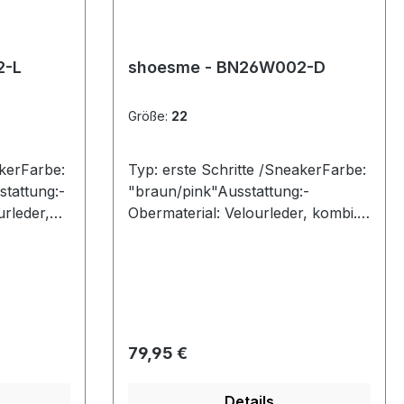
2-L
shoesme - BN26W002-D
Größe:
22
akerFarbe:
Typ: erste Schritte /SneakerFarbe:
stattung:-
"braun/pink"Ausstattung:-
urleder,
Obermaterial: Velourleder, kombi.-
Lederfutter- herausnehmbare
Lederdecksohle- Schnürung- flexi
ng- flexi
ble Laufsohle
Regulärer Preis:
79,95 €
Details