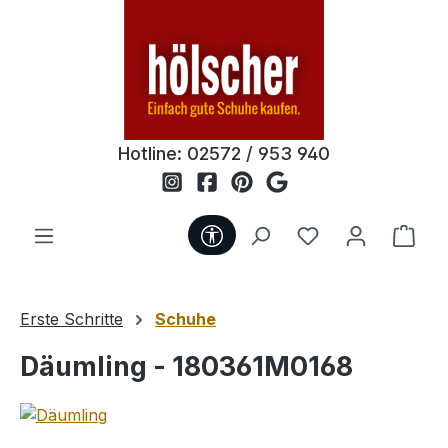
Zum Hauptinhalt springen
Hotline:
02572 / 953 940
Werkzeugleiste anzeigen
Du hast 0 Produ
Ware
Erste Schritte
Schuhe
Däumling - 180361M0168