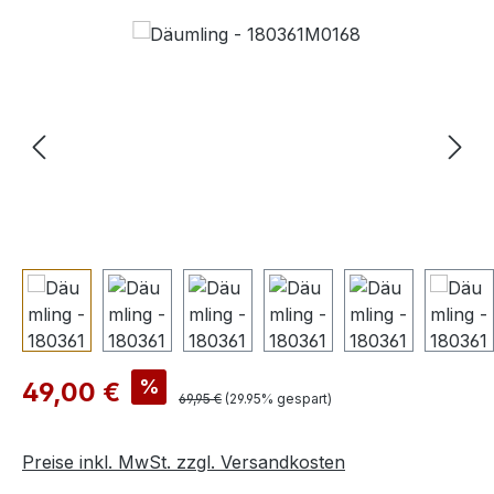
Bildergalerie überspringen
Verkaufspreis:
%
49,00 €
Regulärer Preis:
69,95 €
(29.95% gespart)
Preise inkl. MwSt. zzgl. Versandkosten