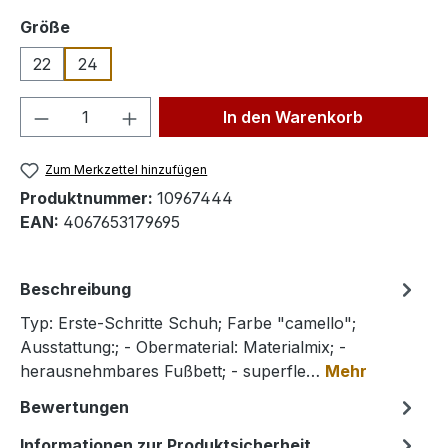
auswählen
Größe
22
24
Produkt Anzahl: Gib den gewünschten We
In den Warenkorb
Zum Merkzettel hinzufügen
Produktnummer:
10967444
EAN:
4067653179695
Beschreibung
Typ: Erste-Schritte Schuh; Farbe "camello";
Ausstattung:; - Obermaterial: Materialmix; -
herausnehmbares Fußbett; - superfle…
Mehr
Bewertungen
Informationen zur Produktsicherheit