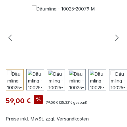
Bildergalerie überspringen
Verkaufspreis:
%
59,00 €
Regulärer Preis:
79,00 €
(25.32% gespart)
Preise inkl. MwSt. zzgl. Versandkosten