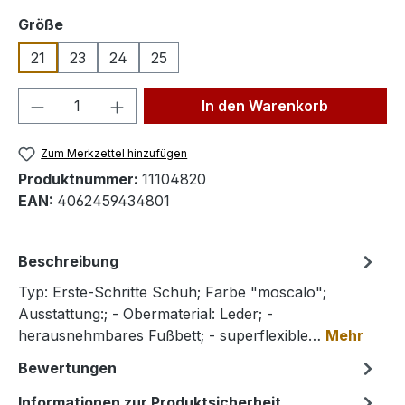
auswählen
Größe
21
23
24
25
Produkt Anzahl: Gib den gewünschten We
In den Warenkorb
Zum Merkzettel hinzufügen
Produktnummer:
11104820
EAN:
4062459434801
Beschreibung
Typ: Erste-Schritte Schuh; Farbe "moscalo";
Ausstattung:; - Obermaterial: Leder; -
herausnehmbares Fußbett; - superflexible…
Mehr
Bewertungen
Informationen zur Produktsicherheit