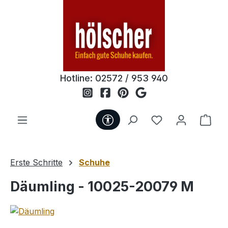
Zum Hauptinhalt springen
Hotline:
02572 / 953 940
Werkzeugleiste anzeigen
Du hast 0 Produ
Ware
Erste Schritte
Schuhe
Däumling - 10025-20079 M