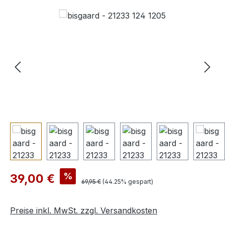
Bildergalerie überspringen
Verkaufspreis:
%
39,00 €
Regulärer Preis:
69,95 €
(44.25% gespart)
Preise inkl. MwSt. zzgl. Versandkosten