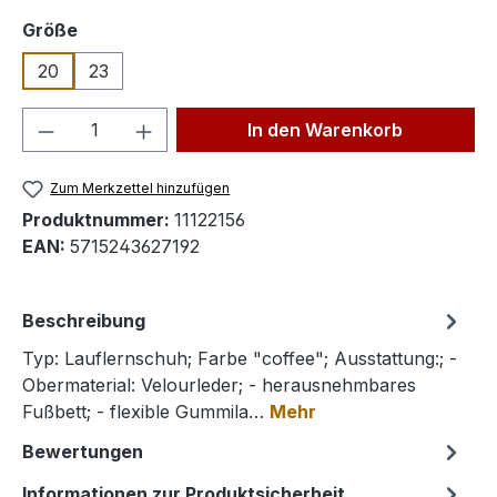
auswählen
Größe
20
23
Produkt Anzahl: Gib den gewünschten We
In den Warenkorb
Zum Merkzettel hinzufügen
Produktnummer:
11122156
EAN:
5715243627192
Beschreibung
Typ: Lauflernschuh; Farbe "coffee"; Ausstattung:; -
Obermaterial: Velourleder; - herausnehmbares
Fußbett; - flexible Gummila…
Mehr
Bewertungen
Informationen zur Produktsicherheit