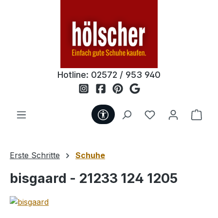
Zum Hauptinhalt springen
Hotline:
02572 / 953 940
Werkzeugleiste anzeigen
Du hast 0 Produ
Ware
Erste Schritte
Schuhe
bisgaard - 21233 124 1205