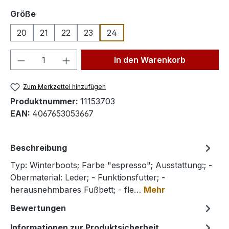
auswählen
Größe
20
21
22
23
24
Produkt Anzahl: Gib den gewünschten We
In den Warenkorb
Zum Merkzettel hinzufügen
Produktnummer:
11153703
EAN:
4067653053667
Beschreibung
Typ: Winterboots; Farbe "espresso"; Ausstattung:; -
Obermaterial: Leder; - Funktionsfutter; -
herausnehmbares Fußbett; - fle…
Mehr
Bewertungen
Informationen zur Produktsicherheit