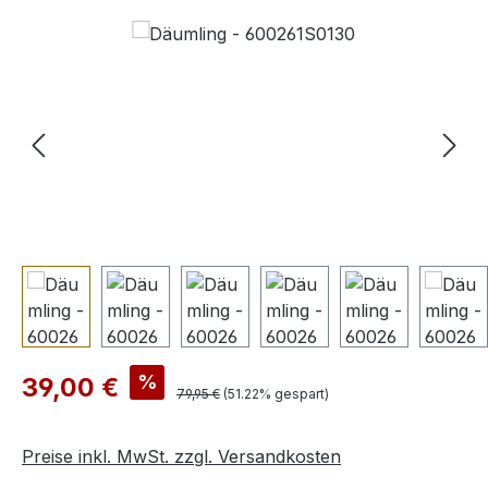
Bildergalerie überspringen
Verkaufspreis:
%
39,00 €
Regulärer Preis:
79,95 €
(51.22% gespart)
Preise inkl. MwSt. zzgl. Versandkosten