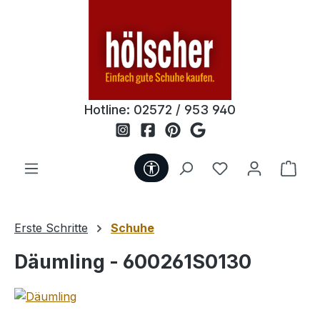
Zum Hauptinhalt springen
Hotline:
02572 / 953 940
Werkzeugleiste anzeigen
Du hast 0 Produ
Ware
Erste Schritte
Schuhe
Däumling - 600261S0130