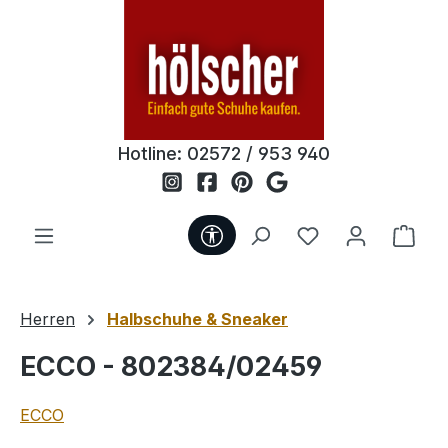
Zum Hauptinhalt springen
Hotline:
02572 / 953 940
Werkzeugleiste anzeigen
Du hast 0 Produ
Ware
Herren
Halbschuhe & Sneaker
ECCO - 802384/02459
ECCO