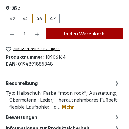
auswählen
Größe
42
45
46
47
Produkt Anzahl: Gib den gewünschten We
In den Warenkorb
Zum Merkzettel hinzufügen
Produktnummer:
10906164
EAN:
0194891885348
Beschreibung
Typ: Halbschuh; Farbe "moon rock"; Ausstattung:;
- Obermaterial: Leder; - herausnehmbares Fußbett;
- flexible Laufsohle; - g…
Mehr
Bewertungen
Informationen zur Produktsicherheit