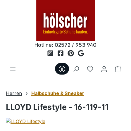
Zum Hauptinhalt springen
Hotline:
02572 / 953 940
Werkzeugleiste anzeigen
Du hast 0 Produ
Ware
Herren
Halbschuhe & Sneaker
LLOYD Lifestyle - 16-119-11