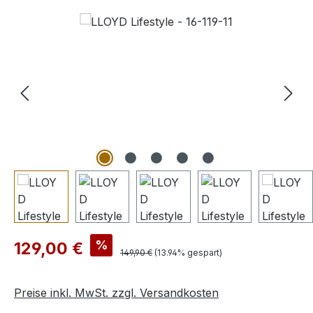
Bildergalerie überspringen
Verkaufspreis:
%
129,00 €
Regulärer Preis:
149,90 €
(13.94% gespart)
Preise inkl. MwSt. zzgl. Versandkosten