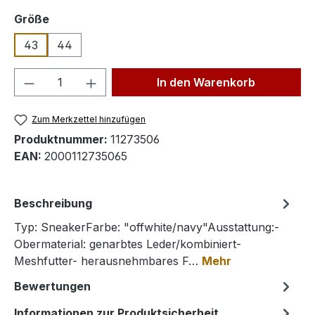
auswählen
Größe
43
44
Produkt Anzahl: Gib den gewünschten We
In den Warenkorb
Zum Merkzettel hinzufügen
Produktnummer:
11273506
EAN:
2000112735065
Beschreibung
Typ: SneakerFarbe: "offwhite/navy"Ausstattung:-
Obermaterial: genarbtes Leder/kombiniert-
Meshfutter- herausnehmbares F…
Mehr
Bewertungen
Informationen zur Produktsicherheit