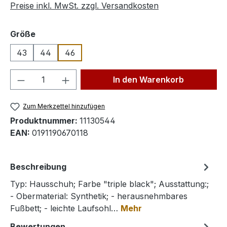
Preise inkl. MwSt. zzgl. Versandkosten
auswählen
Größe
43
44
46
Produkt Anzahl: Gib den gewünschten We
In den Warenkorb
Zum Merkzettel hinzufügen
Produktnummer:
11130544
EAN:
0191190670118
Beschreibung
Typ: Hausschuh; Farbe "triple black"; Ausstattung:;
- Obermaterial: Synthetik; - herausnehmbares
Fußbett; - leichte Laufsohl…
Mehr
Bewertungen