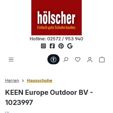
Zum Hauptinhalt springen
Hotline:
02572 / 953 940
Werkzeugleiste anzeigen
Du hast 0 Produ
Ware
Herren
Hausschuhe
KEEN Europe Outdoor BV -
1023997