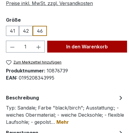
Preise inkl. MwSt. zzgl. Versandkosten
auswählen
Größe
41
42
46
Produkt Anzahl: Gib den gewünschten We
In den Warenkorb
Zum Merkzettel hinzufügen
Produktnummer:
10876739
EAN:
0195208343995
Beschreibung
Typ: Sandale; Farbe "black/birch"; Ausstattung:; -
weiches Obermaterial; - weiche Decksohle; - flexible
Laufsohle; - gepolst…
Mehr
Bewertungen