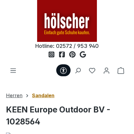
Zum Hauptinhalt springen
Hotline:
02572 / 953 940
Werkzeugleiste anzeigen
Du hast 0 Produ
Ware
Herren
Sandalen
KEEN Europe Outdoor BV -
1028564