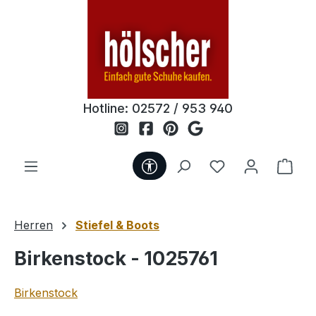
Zum Hauptinhalt springen
Hotline:
02572 / 953 940
Werkzeugleiste anzeigen
Du hast 0 Produ
Ware
Herren
Stiefel & Boots
Birkenstock - 1025761
Birkenstock