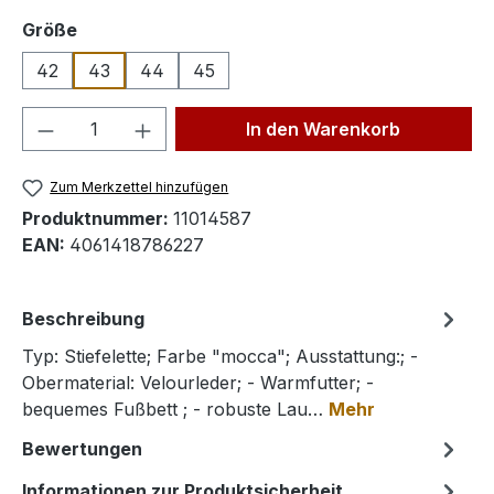
auswählen
Größe
42
43
44
45
Produkt Anzahl: Gib den gewünschten We
In den Warenkorb
Zum Merkzettel hinzufügen
Produktnummer:
11014587
EAN:
4061418786227
Beschreibung
Typ: Stiefelette; Farbe "mocca"; Ausstattung:; -
Obermaterial: Velourleder; - Warmfutter; -
bequemes Fußbett ; - robuste Lau…
Mehr
Bewertungen
Informationen zur Produktsicherheit