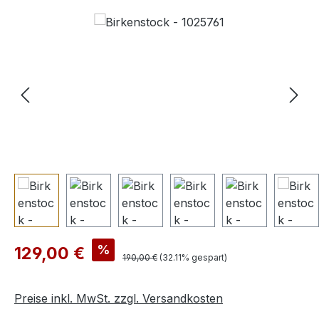
Bildergalerie überspringen
Verkaufspreis:
%
129,00 €
Regulärer Preis:
190,00 €
(32.11% gespart)
Preise inkl. MwSt. zzgl. Versandkosten