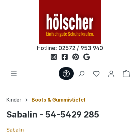
Zum Hauptinhalt springen
Hotline:
02572 / 953 940
Werkzeugleiste anzeigen
Du hast 0 Produ
Ware
Kinder
Boots & Gummistiefel
Sabalin - 54-5429 285
Sabalin