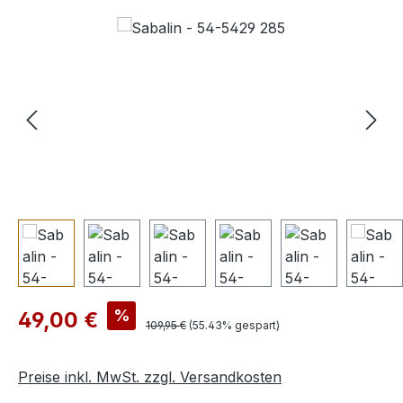
Bildergalerie überspringen
Verkaufspreis:
%
49,00 €
Regulärer Preis:
109,95 €
(55.43% gespart)
Preise inkl. MwSt. zzgl. Versandkosten