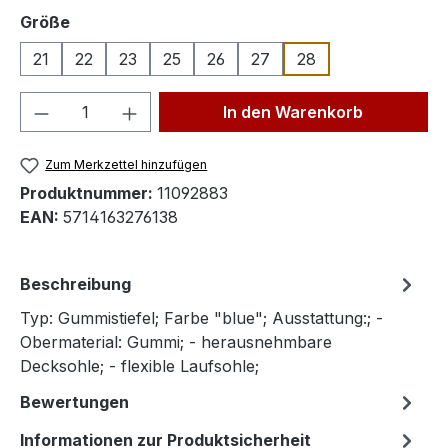
auswählen
Größe
21
22
23
25
26
27
28
Produkt Anzahl: Gib den gewünschten We
In den Warenkorb
Zum Merkzettel hinzufügen
Produktnummer:
11092883
EAN:
5714163276138
Beschreibung
Typ: Gummistiefel; Farbe "blue"; Ausstattung:; -
Obermaterial: Gummi; - herausnehmbare
Decksohle; - flexible Laufsohle;
Bewertungen
Informationen zur Produktsicherheit