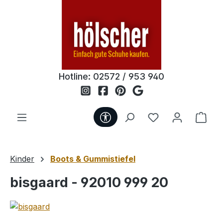
Zum Hauptinhalt springen
Hotline:
02572 / 953 940
Werkzeugleiste anzeigen
Du hast 0 Produ
Ware
Kinder
Boots & Gummistiefel
bisgaard - 92010 999 20