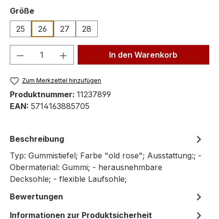
auswählen
Größe
25
26
27
28
Produkt Anzahl: Gib den gewünschten We
In den Warenkorb
Zum Merkzettel hinzufügen
Produktnummer:
11237899
EAN:
5714163885705
Beschreibung
Typ: Gummistiefel; Farbe "old rose"; Ausstattung:; -
Obermaterial: Gummi; - herausnehmbare
Decksohle; - flexible Laufsohle;
Bewertungen
Informationen zur Produktsicherheit