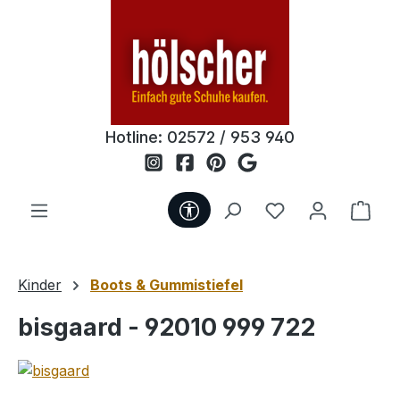
Zum Hauptinhalt springen
Hotline:
02572 / 953 940
Werkzeugleiste anzeigen
Du hast 0 Produ
Ware
Kinder
Boots & Gummistiefel
bisgaard - 92010 999 722