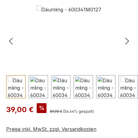
Bildergalerie überspringen
Verkaufspreis:
%
39,00 €
Regulärer Preis:
89,95 €
(56.64% gespart)
Preise inkl. MwSt. zzgl. Versandkosten