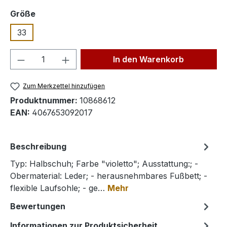
auswählen
Größe
33
Produkt Anzahl: Gib den gewünschten We
In den Warenkorb
Zum Merkzettel hinzufügen
Produktnummer:
10868612
EAN:
4067653092017
Beschreibung
Typ: Halbschuh; Farbe "violetto"; Ausstattung:; -
Obermaterial: Leder; - herausnehmbares Fußbett; -
flexible Laufsohle; - ge…
Mehr
Bewertungen
Informationen zur Produktsicherheit