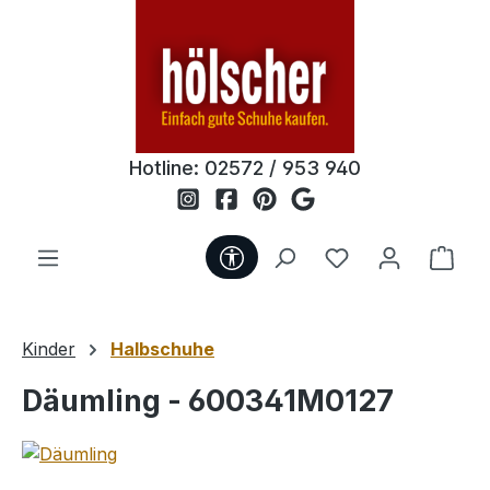
Zum Hauptinhalt springen
Hotline:
02572 / 953 940
Werkzeugleiste anzeigen
Du hast 0 Produ
Ware
Kinder
Halbschuhe
Däumling - 600341M0127