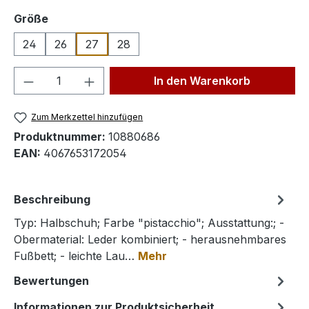
auswählen
Größe
24
26
27
28
Produkt Anzahl: Gib den gewünschten We
In den Warenkorb
Zum Merkzettel hinzufügen
Produktnummer:
10880686
EAN:
4067653172054
Beschreibung
Typ: Halbschuh; Farbe "pistacchio"; Ausstattung:; -
Obermaterial: Leder kombiniert; - herausnehmbares
Fußbett; - leichte Lau…
Mehr
Bewertungen
Informationen zur Produktsicherheit