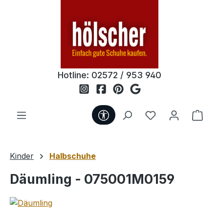
Zum Hauptinhalt springen
Hotline:
02572 / 953 940
Werkzeugleiste anzeigen
Du hast 0 Produ
Ware
Kinder
Halbschuhe
Däumling - 075001M0159