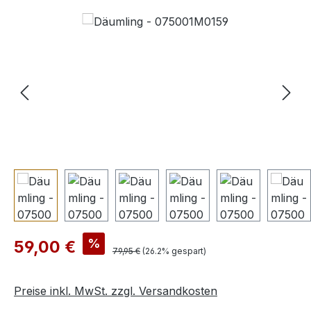
Bildergalerie überspringen
Verkaufspreis:
%
59,00 €
Regulärer Preis:
79,95 €
(26.2% gespart)
Preise inkl. MwSt. zzgl. Versandkosten