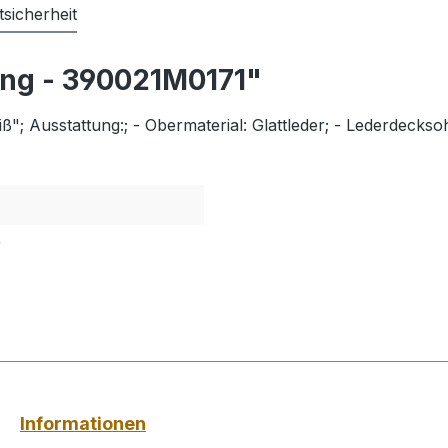
sicherheit
ing - 390021M0171"
; Ausstattung:; - Obermaterial: Glattleder; - Lederdecksohl
r
Informationen