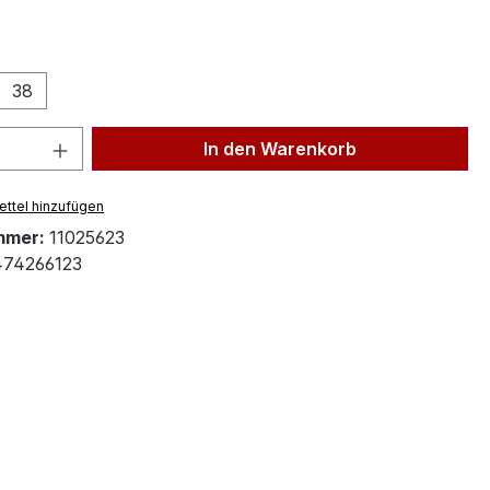
ählen
38
 Anzahl: Gib den gewünschten Wert ein 
In den Warenkorb
ttel hinzufügen
mmer:
11025623
74266123