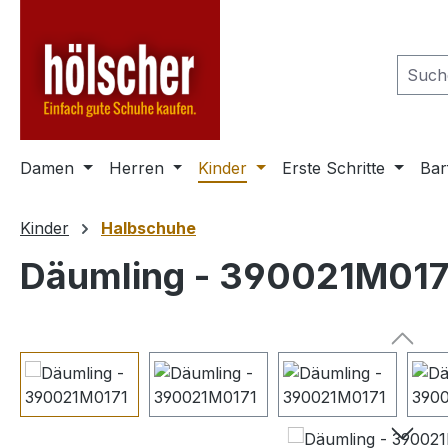
m Hauptinhalt springen
Zur Suche springen
Zur Hauptnavigation springen
Damen
Herren
Kinder
Erste Schritte
Bar
Kinder
Halbschuhe
Däumling - 390021M017
Bildergalerie überspringen