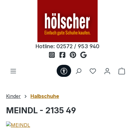
Zum Hauptinhalt springen
Hotline:
02572 / 953 940
Werkzeugleiste anzeigen
Du hast 0 Produ
Ware
Kinder
Halbschuhe
MEINDL - 2135 49