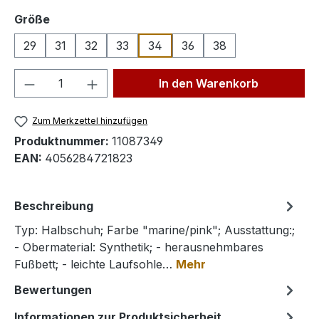
auswählen
Größe
29
31
32
33
34
36
38
Produkt Anzahl: Gib den gewünschten We
In den Warenkorb
Zum Merkzettel hinzufügen
Produktnummer:
11087349
EAN:
4056284721823
Beschreibung
Typ: Halbschuh; Farbe "marine/pink"; Ausstattung:;
- Obermaterial: Synthetik; - herausnehmbares
Fußbett; - leichte Laufsohle…
Mehr
Bewertungen
Informationen zur Produktsicherheit