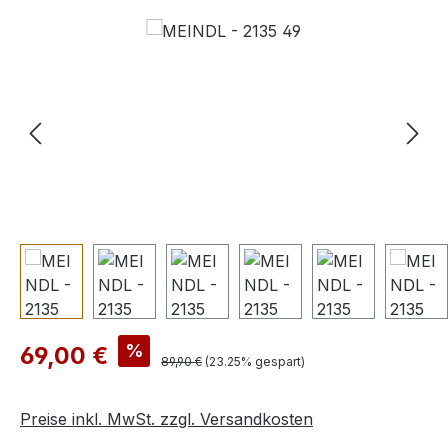
Bildergalerie überspringen
Verkaufspreis:
%
69,00 €
Regulärer Preis:
89,90 €
(23.25% gespart)
Preise inkl. MwSt. zzgl. Versandkosten