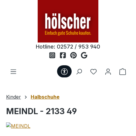
Zum Hauptinhalt springen
Hotline:
02572 / 953 940
Werkzeugleiste anzeigen
Du hast 0 Produ
Ware
Kinder
Halbschuhe
MEINDL - 2133 49