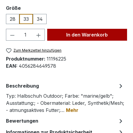
auswählen
Größe
28
33
34
Produkt Anzahl: Gib den gewünschten We
In den Warenkorb
Zum Merkzettel hinzufügen
Produktnummer:
11196225
EAN:
4056284649578
Beschreibung
Typ: Halbschuh Outdoor; Farbe: "marine/gelb";
Ausstattung:; - Obermaterial: Leder, Synthetik/Mesh;
- atmungsaktives Futter;…
Mehr
Bewertungen
Informationen zur Produktsicherheit