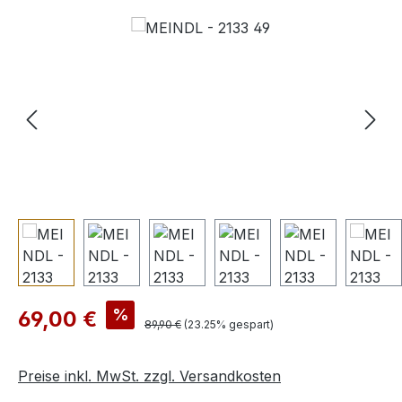
Bildergalerie überspringen
Verkaufspreis:
%
69,00 €
Regulärer Preis:
89,90 €
(23.25% gespart)
Preise inkl. MwSt. zzgl. Versandkosten