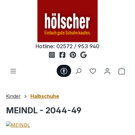
Zum Hauptinhalt springen
Hotline:
02572 / 953 940
Werkzeugleiste anzeigen
Du hast 0 Produ
Ware
Kinder
Halbschuhe
MEINDL - 2044-49