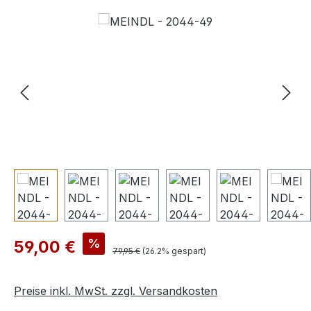
Bildergalerie überspringen
Verkaufspreis:
%
59,00 €
Regulärer Preis:
79,95 €
(26.2% gespart)
Preise inkl. MwSt. zzgl. Versandkosten