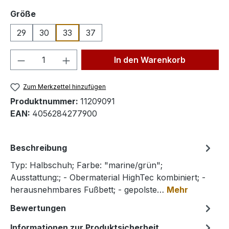
auswählen
Größe
29
30
33
37
Produkt Anzahl: Gib den gewünschten We
In den Warenkorb
Zum Merkzettel hinzufügen
Produktnummer:
11209091
EAN:
4056284277900
Beschreibung
Typ: Halbschuh; Farbe: "marine/grün";
Ausstattung:; - Obermaterial HighTec kombiniert; -
herausnehmbares Fußbett; - gepolste…
Mehr
Bewertungen
Informationen zur Produktsicherheit