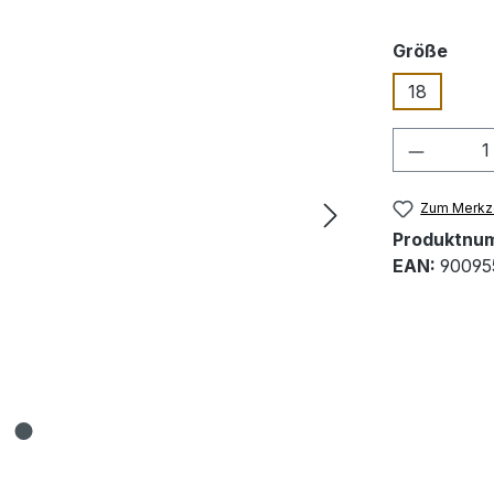
ausw
Größe
18
Produkt
Zum Merkze
Produktnu
EAN:
90095