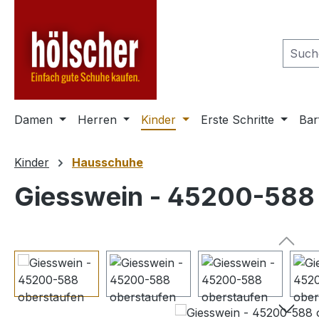
m Hauptinhalt springen
Zur Suche springen
Zur Hauptnavigation springen
Damen
Herren
Kinder
Erste Schritte
Bar
Kinder
Hausschuhe
Giesswein - 45200-588
Bildergalerie überspringen