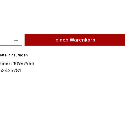
ählen
 Anzahl: Gib den gewünschten Wert ein 
In den Warenkorb
ttel hinzufügen
mmer:
10967943
53425781