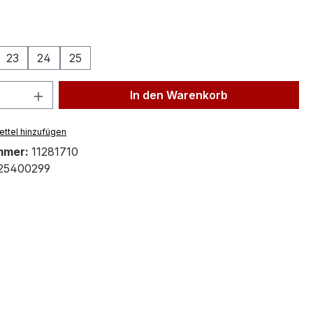
ählen
23
24
25
 Anzahl: Gib den gewünschten Wert ein 
In den Warenkorb
ttel hinzufügen
mmer:
11281710
25400299