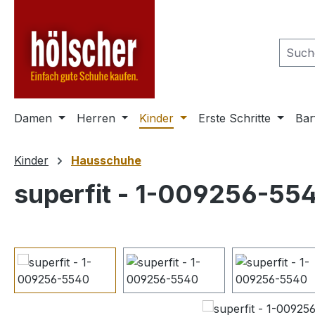
m Hauptinhalt springen
Zur Suche springen
Zur Hauptnavigation springen
Damen
Herren
Kinder
Erste Schritte
Bar
Kinder
Hausschuhe
superfit - 1-009256-55
Bildergalerie überspringen