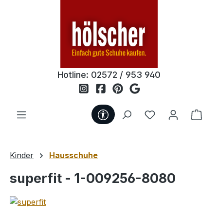
Zum Hauptinhalt springen
Hotline:
02572 / 953 940
Werkzeugleiste anzeigen
Du hast 0 Produ
Ware
Kinder
Hausschuhe
superfit - 1-009256-8080