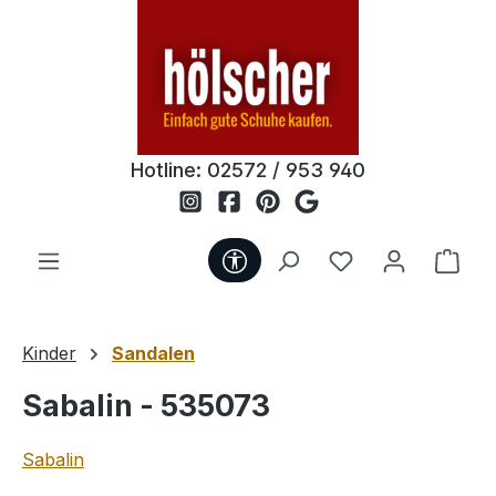
Zum Hauptinhalt springen
Hotline:
02572 / 953 940
Werkzeugleiste anzeigen
Du hast 0 Produ
Ware
Kinder
Sandalen
Sabalin - 535073
Sabalin