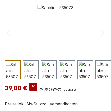
Bildergalerie überspringen
Verkaufspreis:
%
39,00 €
Regulärer Preis:
74,95 €
(47.97% gespart)
Preise inkl. MwSt. zzgl. Versandkosten