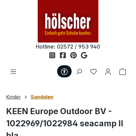
Zum Hauptinhalt springen
Hotline:
02572 / 953 940
Werkzeugleiste anzeigen
Du hast 0 Produ
Ware
Kinder
Sandalen
KEEN Europe Outdoor BV -
1022969/1022984 seacamp II
bla