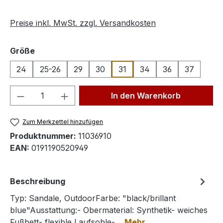
Preise inkl. MwSt. zzgl. Versandkosten
auswählen
Größe
24
25-26
29
30
31
34
36
37
Produkt Anzahl: Gib den gewünschten We
In den Warenkorb
Zum Merkzettel hinzufügen
Produktnummer:
11036910
EAN:
0191190520949
Beschreibung
Typ: Sandale, OutdoorFarbe: "black/brillant
blue"Ausstattung:- Obermaterial: Synthetik- weiches
Fußbett- flexible Laufsohle-…
Mehr