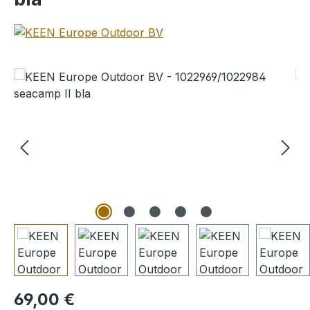
Bildergalerie überspringen
Regulärer Preis:
69,00 €