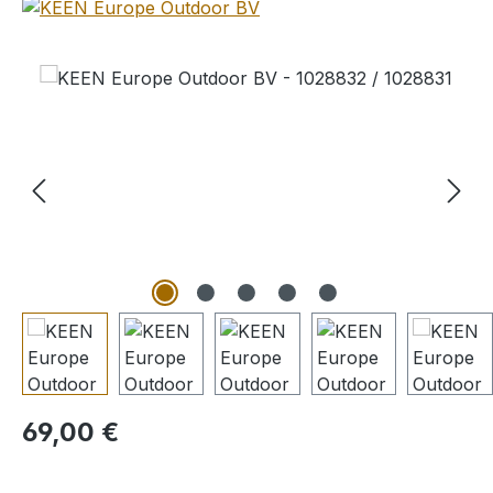
Bildergalerie überspringen
Regulärer Preis:
69,00 €