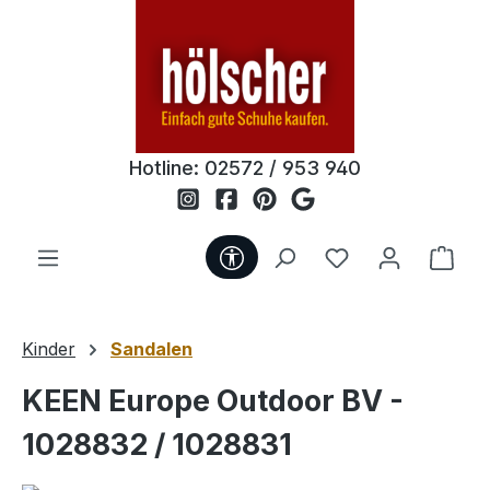
Zum Hauptinhalt springen
Hotline:
02572 / 953 940
Werkzeugleiste anzeigen
Du hast 0 Produ
Ware
Kinder
Sandalen
KEEN Europe Outdoor BV -
1028832 / 1028831