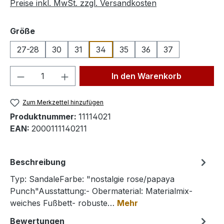
Preise inkl. MwSt. zzgl. Versandkosten
auswählen
Größe
27-28
30
31
34
35
36
37
Produkt Anzahl: Gib den gewünschten We
In den Warenkorb
Zum Merkzettel hinzufügen
Produktnummer:
11114021
EAN:
2000111140211
Beschreibung
Typ: SandaleFarbe: "nostalgie rose/papaya
Punch"Ausstattung:- Obermaterial: Materialmix-
weiches Fußbett- robuste…
Mehr
Bewertungen