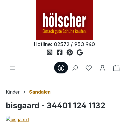
Zum Hauptinhalt springen
Hotline:
02572 / 953 940
Werkzeugleiste anzeigen
Du hast 0 Produ
Ware
Kinder
Sandalen
bisgaard - 34401 124 1132