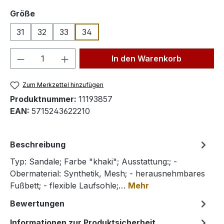
auswählen
Größe
31
32
33
34
Produkt Anzahl: Gib den gewünschten We
In den Warenkorb
Zum Merkzettel hinzufügen
Produktnummer:
11193857
EAN:
5715243622210
Beschreibung
Typ: Sandale; Farbe "khaki"; Ausstattung:; -
Obermaterial: Synthetik, Mesh; - herausnehmbares
Fußbett; - flexible Laufsohle;…
Mehr
Bewertungen
Informationen zur Produktsicherheit