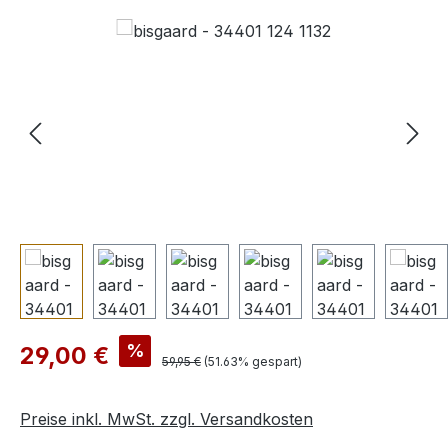
Bildergalerie überspringen
Verkaufspreis:
%
29,00 €
Regulärer Preis:
59,95 €
(51.63% gespart)
Preise inkl. MwSt. zzgl. Versandkosten