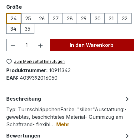
auswählen
Größe
24
25
26
27
28
29
30
31
32
34
35
Produkt Anzahl: Gib den gewünschten We
In den Warenkorb
Zum Merkzettel hinzufügen
Produktnummer:
10911343
EAN:
4039392016050
Beschreibung
Typ: TurnschläppchenFarbe: "silber"Ausstattung:-
gewebtes, beschichtetes Material- Gummizug am
Schaftrand- flexibl…
Mehr
Bewertungen