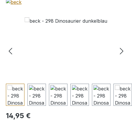
Bildergalerie überspringen
Regulärer Preis:
14,95 €