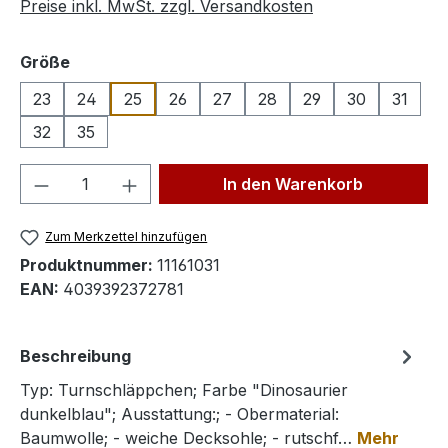
Preise inkl. MwSt. zzgl. Versandkosten
auswählen
Größe
23
24
25
26
27
28
29
30
31
32
35
Produkt Anzahl: Gib den gewünschten We
In den Warenkorb
Zum Merkzettel hinzufügen
Produktnummer:
11161031
EAN:
4039392372781
Beschreibung
Typ: Turnschläppchen; Farbe "Dinosaurier
dunkelblau"; Ausstattung:; - Obermaterial:
Baumwolle; - weiche Decksohle; - rutschf…
Mehr