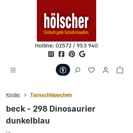
Zum Hauptinhalt springen
Hotline:
02572 / 953 940
Werkzeugleiste anzeigen
Du hast 0 Produ
Ware
Kinder
Turnschläppchen
beck - 298 Dinosaurier
dunkelblau