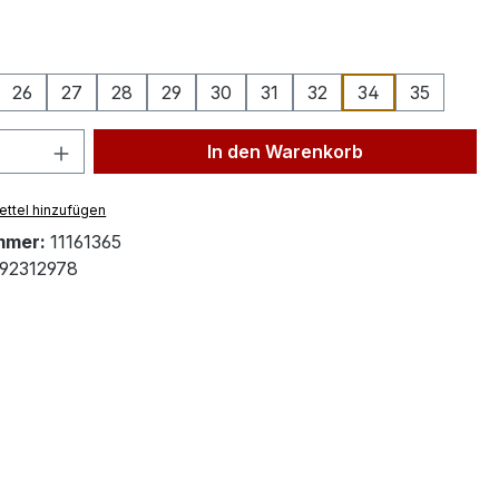
ählen
26
27
28
29
30
31
32
34
35
 Anzahl: Gib den gewünschten Wert ein 
In den Warenkorb
ttel hinzufügen
mmer:
11161365
92312978