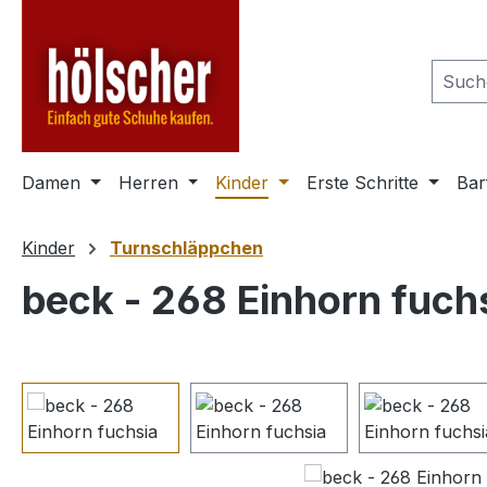
m Hauptinhalt springen
Zur Suche springen
Zur Hauptnavigation springen
Damen
Herren
Kinder
Erste Schritte
Bar
Kinder
Turnschläppchen
beck - 268 Einhorn fuch
Bildergalerie überspringen