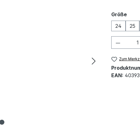
ausw
Größe
24
25
Produkt
Zum Merkze
Produktnu
EAN:
40393