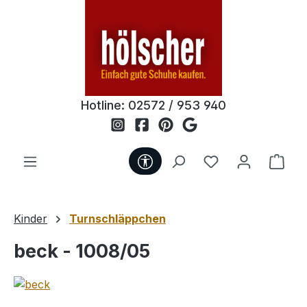
Zum Hauptinhalt springen
Hotline:
02572 / 953 940
Werkzeugleiste anzeigen
Du hast 0 Produ
Ware
Kinder
Turnschläppchen
beck - 1008/05