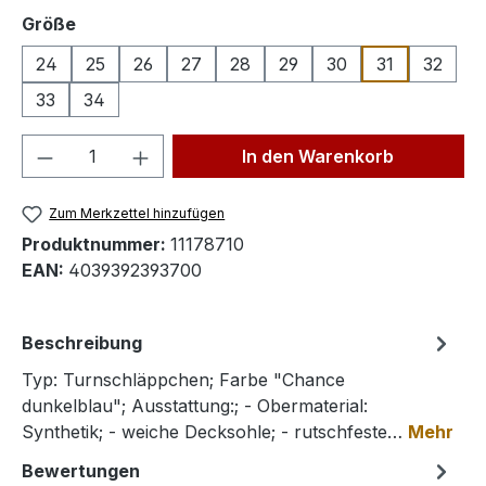
auswählen
Größe
24
25
26
27
28
29
30
31
32
33
34
Produkt Anzahl: Gib den gewünschten We
In den Warenkorb
Zum Merkzettel hinzufügen
Produktnummer:
11178710
EAN:
4039392393700
Beschreibung
Typ: Turnschläppchen; Farbe "Chance
dunkelblau"; Ausstattung:; - Obermaterial:
Synthetik; - weiche Decksohle; - rutschfeste…
Mehr
Bewertungen