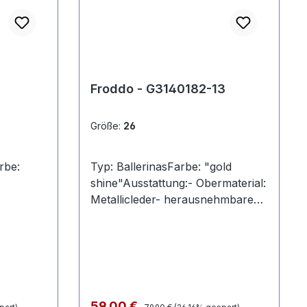
Froddo - G3140182-13
Größe:
26
rbe:
Typ: BallerinasFarbe: "gold
shine"Ausstattung:- Obermaterial:
Metallicleder- herausnehmbares
Fußbett- flexible Laufsohle-
gepolsterter Schaftrand-
Klettverschluss zur
Weitenregulierung
Regulärer Preis:
Verkaufspreis:
59,00 €