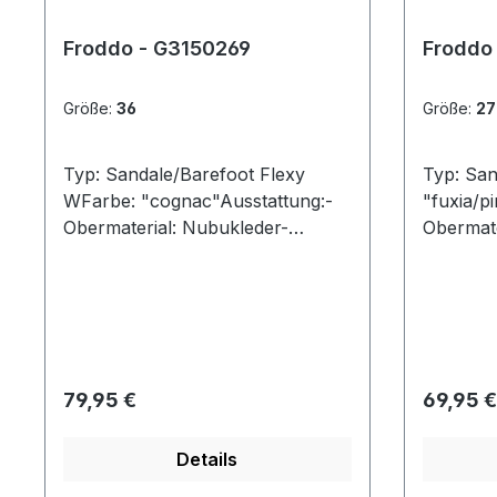
Froddo - G3150269
Froddo
Größe:
36
Größe:
27
Typ: Sandale/Barefoot Flexy
Typ: San
WFarbe: "cognac"Ausstattung:-
"fuxia/p
Obermaterial: Nubukleder-
Obermate
Lederdecksohle- flexible
Lederfut
Laufsohle- Riemchen mit
Lederfuß
Schnalle
Riemchen
auch an 
Regulärer Preis:
Reguläre
79,95 €
69,95 €
Details