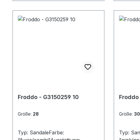
Froddo - G3150259 10
Froddo
Größe:
28
Größe:
30
Typ: SandaleFarbe:
Typ: San