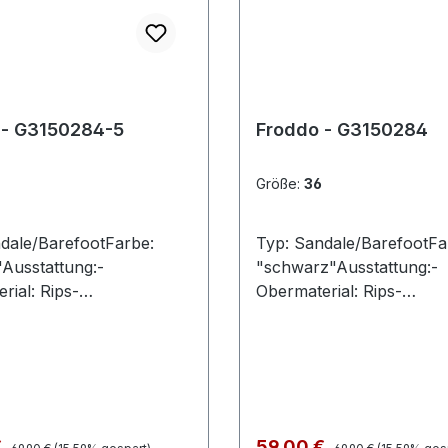
 - G3150284-5
Froddo - G3150284
Größe:
36
dale/BarefootFarbe:
Typ: Sandale/BarefootFa
Ausstattung:-
"schwarz"Ausstattung:-
rial: Rips-
Obermaterial: Rips-
ksohle- flexible
Lederdecksohle- flexible
e- Riemchen mit
Laufsohle- Riemchen mit
schluss
Klettverschluss
Regulärer Preis:
Regulärer Preis:
preis:
Verkaufspreis:
€
59,00 €