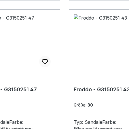
 - G3150251 47
Froddo - G3150251 4
Größe:
30
daleFarbe:
Typ: SandaleFarbe: