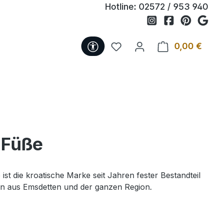
Hotline:
02572 / 953 940
Werkzeugleiste anzeigen
Du hast 0 Produkte auf 
0,00 €
Ware
 Füße
t die kroatische Marke seit Jahren fester Bestandteil
ern aus Emsdetten und der ganzen Region.