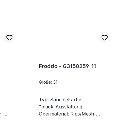
Froddo - G3150259-11
Größe:
31
Typ: SandaleFarbe:
"black"Ausstattung:-
r-
Obermaterial: Rips/Mesh-
Lederfutter- weich gepolstertes
tter-
Lederfußbett- flexible Laufsohle-