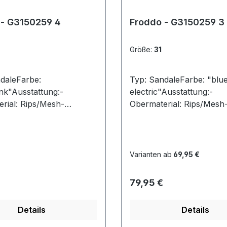
 - G3150259 4
Froddo - G3150259 3
Größe:
31
daleFarbe:
Typ: SandaleFarbe: "blu
ink"Ausstattung:-
electric"Ausstattung:-
rial: Rips/Mesh-
Obermaterial: Rips/Mesh
ter- weich gepolstertes
Lederfutter- weich
bett- flexible Laufsohle-
gepolstertes Fußbett- fle
 mit Klettverschluss,
Laufsohle- Riemchen
der Ferse
mit Klettverschluss, auch
Varianten ab
69,95 €
Ferse
r Preis:
Regulärer Preis:
79,95 €
Details
Details