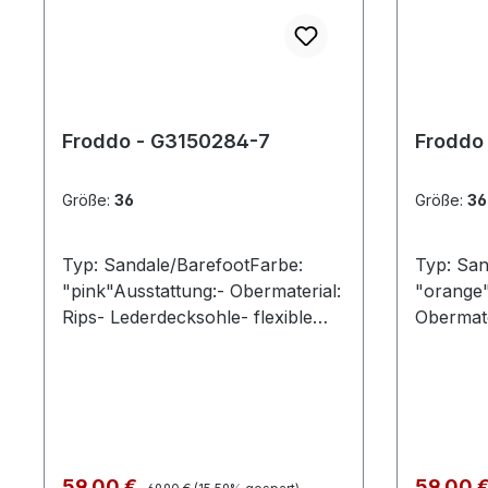
Froddo - G3150284-7
Froddo
Größe:
36
Größe:
36
Typ: Sandale/BarefootFarbe:
Typ: San
"pink"Ausstattung:- Obermaterial:
"orange"
Rips- Lederdecksohle- flexible
Obermate
Laufsohle- Riemchen mit
Lederdec
Klettverschluss
Laufsohl
Klettver
Regulärer Preis:
Verkaufspreis:
Verkaufs
59,00 €
59,00 