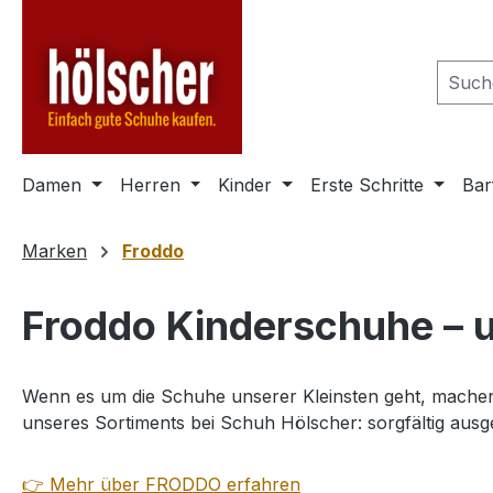
m Hauptinhalt springen
Zur Suche springen
Zur Hauptnavigation springen
Damen
Herren
Kinder
Erste Schritte
Bar
Marken
Froddo
Froddo Kinderschuhe – u
Wenn es um die Schuhe unserer Kleinsten geht, machen w
unseres Sortiments bei Schuh Hölscher: sorgfältig aus
👉 Mehr über FRODDO erfahren