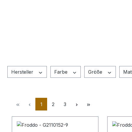
Hersteller
Farbe
Größe
Mat
Seite
Seite
Seite
1
2
3