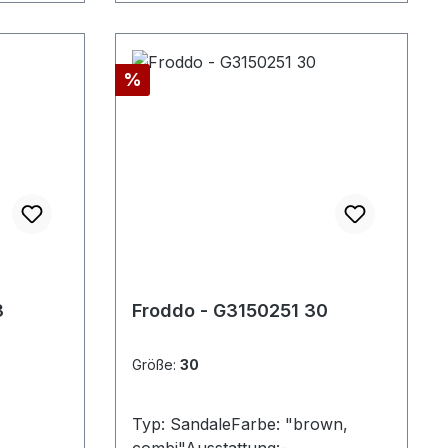
Rabatt
%
3
Froddo - G3150251 30
Größe:
30
Typ: SandaleFarbe: "brown,