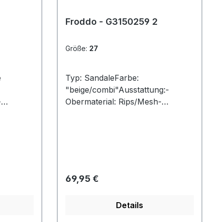
Froddo - G3150259 2
Größe:
27
e
Typ: SandaleFarbe:
"beige/combi"Ausstattung:-
-
Obermaterial: Rips/Mesh-
Lederfutter- weich
xible
gepolstertes Fußbett- flexible
Laufsohle- Riemchen
 an der
mit Klettverschluss, auch an der
Ferse
Regulärer Preis:
69,95 €
Details