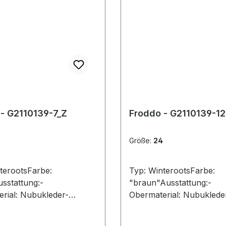
- G2110139-7_Z
Froddo - G2110139-12
Größe:
24
terootsFarbe:
Typ: WinterootsFarbe:
sstattung:-
"braun"Ausstattung:-
rial: Nubukleder-
Obermaterial: Nubuklede
cht durch Tex-
wasserdicht durch Tex-
 angerautes Futter-
Membran- angerautes Fu