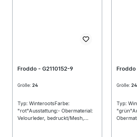
Froddo - G2110152-9
Froddo 
Größe:
24
Größe:
24
Typ: WinterootsFarbe:
Typ: Win
"rot"Ausstattung:- Obermaterial:
"grün"Au
Velourleder, bedruckt/Mesh,
Obermate
kombiniert- wasserdicht durch
wasserdi
Tex-Membran- angerautes
Membran-