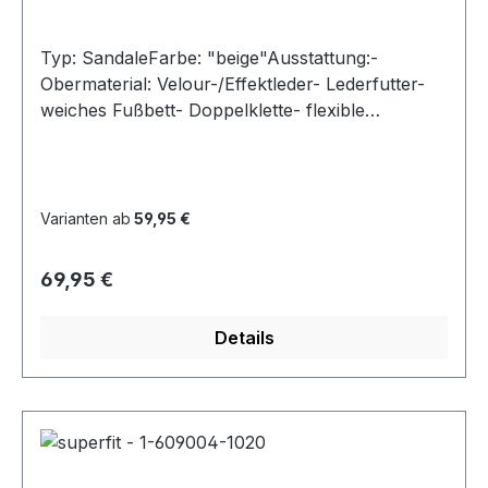
Typ: SandaleFarbe: "beige"Ausstattung:-
Obermaterial: Velour-/Effektleder- Lederfutter-
weiches Fußbett- Doppelklette- flexible
Gummilaufsohle- gepolsterter Schaftrand-
Modell "Sparkle"
Varianten ab
59,95 €
Regulärer Preis:
69,95 €
Details