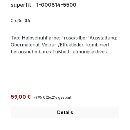
superfit - 1-000814-5500
Größe:
34
Typ: HalbschühFarbe: "rosa/silber"Ausstattung:-
Obermaterial: Velour-/Effektleder, kombiniert-
herausnehmbares Fußbett- atmungsaktives
Futter- leichte Laufsohle- gepolsterter
Schaftrand- Klettverschluss und Gummizug-
Modell "STELLA"- Weite M
Regulärer Preis:
Verkaufspreis:
59,00 €
79,95 €
(26.2% gespart)
Details