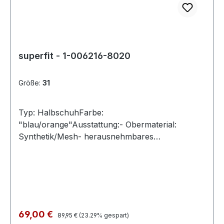
superfit - 1-006216-8020
Größe:
31
Typ: HalbschuhFarbe:
"blau/orange"Ausstattung:- Obermaterial:
Synthetik/Mesh- herausnehmbares
Fußbett- atmungsktives Futter- leichte
Laufsohle- gepolsterter Schaftrand- BOA-
Drehverschluss- Weite M- Modell "RUSH"
Regulärer Preis:
Verkaufspreis:
69,00 €
89,95 €
(23.29% gespart)