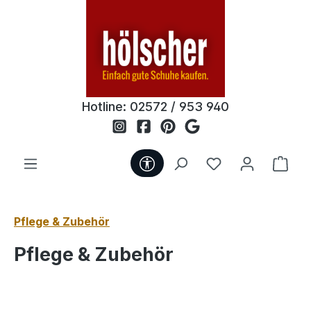
Zum Hauptinhalt springen
Hotline:
02572 / 953 940
Werkzeugleiste anzeigen
Du hast 0 Produ
Ware
Pflege & Zubehör
Pflege & Zubehör