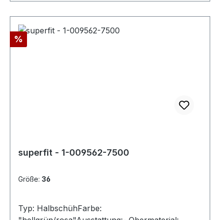
Rabatt
%
superfit - 1-009562-7500
Größe:
36
Typ: HalbschühFarbe: