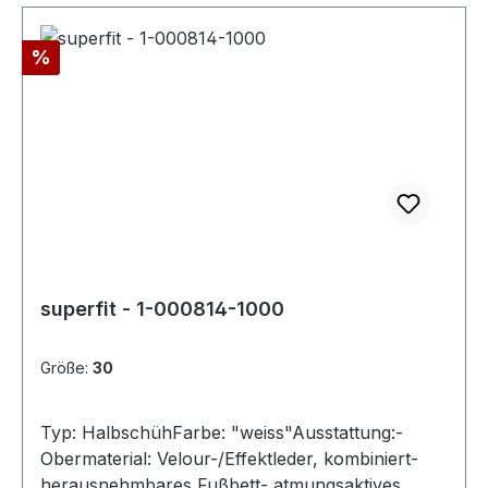
Rabatt
%
superfit - 1-000814-1000
Größe:
30
Typ: HalbschühFarbe: "weiss"Ausstattung:-
Obermaterial: Velour-/Effektleder, kombiniert-
herausnehmbares Fußbett- atmungsaktives