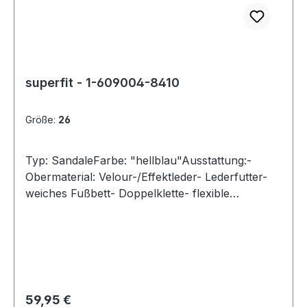
superfit - 1-609004-8410
Größe:
26
Typ: SandaleFarbe: "hellblau"Ausstattung:-
Obermaterial: Velour-/Effektleder- Lederfutter-
weiches Fußbett- Doppelklette- flexible
Gummilaufsohle- gepolsterter Schaftrand-
Modell "Sparkle"
Regulärer Preis:
59,95 €