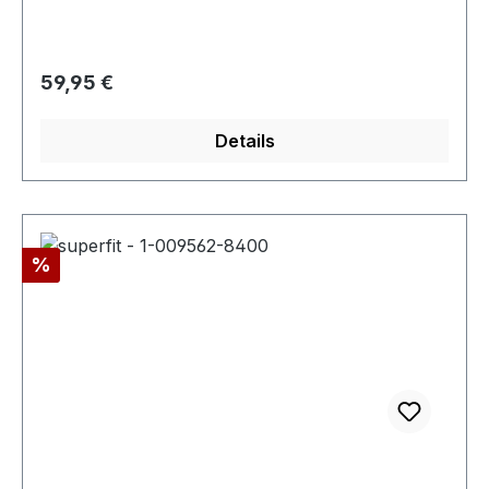
Regulärer Preis:
59,95 €
Details
Rabatt
%