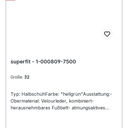
superfit - 1-000809-7500
Größe:
32
Typ: HalbschühFarbe: "hellgrün"Ausstattung:-
Obermaterial: Velourleder, kombiniert-
herausnehmbares Fußbett- atmungsaktives
Futter- leichte Laufsohle- gepolsterter
Schaftrand- Schnürsenkel und Reißverschluss