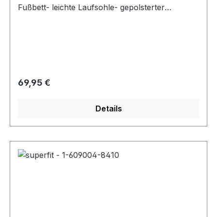
Fußbett- leichte Laufsohle- gepolsterter
Schaftrand- Schnürsenkel und Reißverschluss
Regulärer Preis:
69,95 €
Details