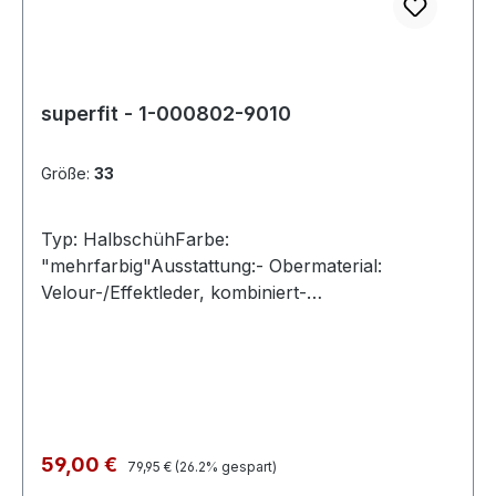
superfit - 1-000802-9010
Größe:
33
Typ: HalbschühFarbe:
"mehrfarbig"Ausstattung:- Obermaterial:
Velour-/Effektleder, kombiniert-
herausnehmbares Fußbett- atmungsaktives
Futter- leichte Laufsohle- gepolsterter
Schaftrand- Schnürsenkel und Reißverschluss
zur Weitenregulierung- Modell "STELLA"
Regulärer Preis:
Verkaufspreis:
59,00 €
79,95 €
(26.2% gespart)