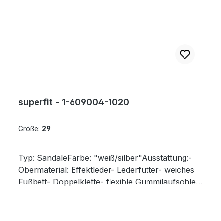
superfit - 1-609004-1020
Größe:
29
Typ: SandaleFarbe: "weiß/silber"Ausstattung:-
Obermaterial: Effektleder- Lederfutter- weiches
Fußbett- Doppelklette- flexible Gummilaufsohle-
gepolsterter Schaftrand- Modell "Sparkle"