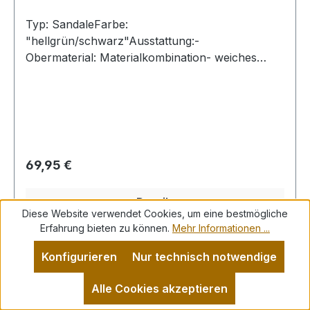
Typ: SandaleFarbe:
"hellgrün/schwarz"Ausstattung:-
Obermaterial: Materialkombination- weiches
Fußbett- robuste Laufsohle- gepolsterter
Schaftrand- Klettverschluss zur
Weitenregulierung
Regulärer Preis:
69,95 €
Details
Diese Website verwendet Cookies, um eine bestmögliche
Erfahrung bieten zu können.
Mehr Informationen ...
Konfigurieren
Nur technisch notwendige
Rabatt
%
Alle Cookies akzeptieren