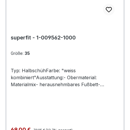
superfit - 1-009562-1000
Größe:
35
Typ: HalbschühFarbe: "weiss
kombiniert"Ausstattung:- Obermaterial:
Materialmix- herausnehmbares Fußbett-
atmungsaktives Futter- leichte Laufsohle-
gepolsterter Schaftrand- Schnürung und
Reißverschluss- Modell "DASH"- Weite M
Regulärer Preis:
Verkaufspreis:
69,00 €