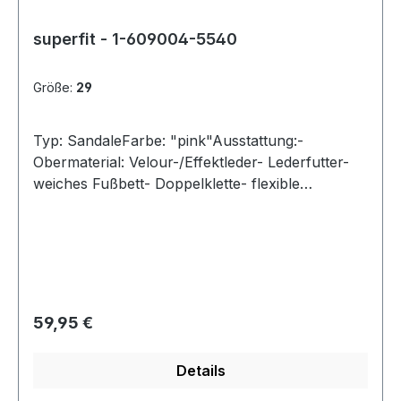
superfit - 1-609004-5540
Größe:
29
Typ: SandaleFarbe: "pink"Ausstattung:-
Obermaterial: Velour-/Effektleder- Lederfutter-
weiches Fußbett- Doppelklette- flexible
Gummilaufsohle- gepolsterter Schaftrand-
Modell "Sparkle"
Regulärer Preis:
59,95 €
Details