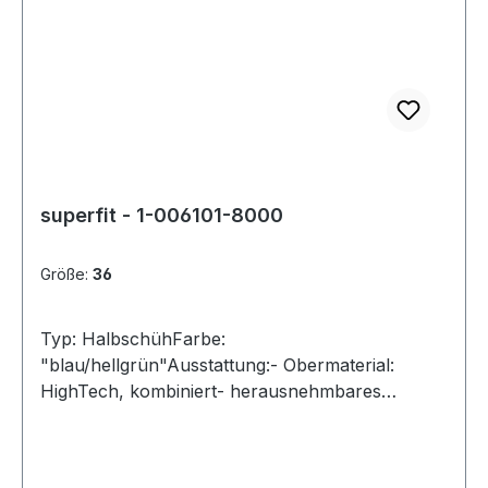
superfit - 1-006101-8000
Größe:
36
Typ: HalbschühFarbe:
"blau/hellgrün"Ausstattung:- Obermaterial:
HighTech, kombiniert- herausnehmbares
Fußbett- atmungsaktives Futter- leichte
Laufsohle- gepolsterter Schaftrand- BOA-
Drehverschluss- Weite W- Modell "KICKS"