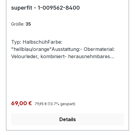
superfit - 1-009562-8400
Größe:
35
Typ: HalbschühFarbe:
"hellblau/orange"Ausstattung:- Obermaterial:
Velourleder, kombiniert- herausnehmbares
Fußbett- atmungsaktives Futter- leichte
Laufsohle- gepolsterter Schaftrand- Schnürung
und Reißverschluss- Modell "DASH"- Weite M
Regulärer Preis:
Verkaufspreis:
69,00 €
79,95 €
(13.7% gespart)
Details