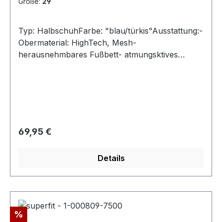
Größe:
29
Typ: HalbschuhFarbe: "blau/türkis"Ausstattung:-
Obermaterial: HighTech, Mesh-
herausnehmbares Fußbett- atmungsktives
Futter- leichte Laufsohle- gepolsterter
Schaftrand- Gummizug und Klettverschluss -
Weite M- Modell "RUSH"
Regulärer Preis:
69,95 €
Details
Rabatt
%