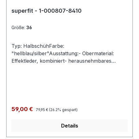
superfit - 1-000807-8410
Größe:
36
Typ: HalbschühFarbe:
"hellblau/silber"Ausstattung:- Obermaterial:
Effektleder, kombiniert- herausnehmbares
Fußbett- atmungsaktives Futter- leichte
Laufsohle- gepolsterter Schaftrand- Schnürung
und Reißverschluss- Modell "STELLA"- Weite M
Regulärer Preis:
Verkaufspreis:
59,00 €
79,95 €
(26.2% gespart)
Details