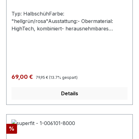
Typ: HalbschühFarbe:
"hellgrün/rosa"Ausstattung:- Obermaterial:
HighTech, kombiniert- herausnehmbares
Fußbett- atmungsaktives Futter- leichte
Laufsohle- gepolsterter Schaftrand-
Schnürsenkel und Reißverschluss- Modell
"KICKS"
Regulärer Preis:
Verkaufspreis:
69,00 €
79,95 €
(13.7% gespart)
Details
Rabatt
%