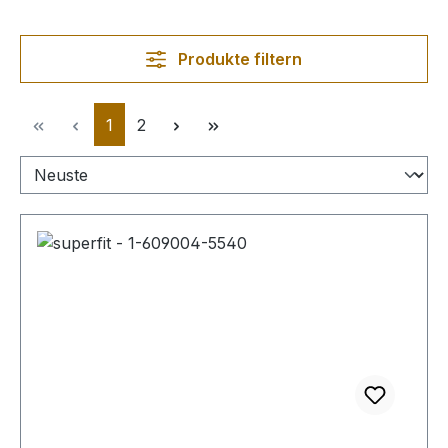
Produkte filtern
Seite
Seite
1
2