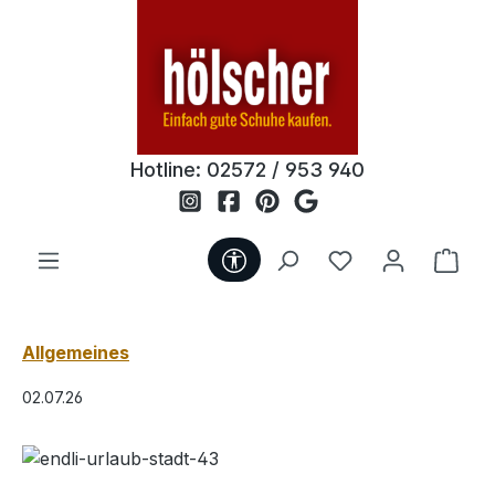
Zum Hauptinhalt springen
Hotline:
02572 / 953 940
Werkzeugleiste anzeigen
Du hast 0 Produ
Ware
Allgemeines
02.07.26